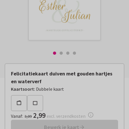
Felicitatiekaart duiven met gouden hartjes
en waterverf
Vanaf:
€ 2,99
excl. verzendkosten
Kaartsoort
:
Dubbele kaart
2,99
Vanaf
:
excl. verzendkosten
3,09
Bewerk je kaart