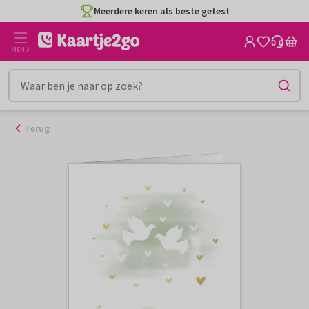
Ga
Meerdere keren als beste getest
naar
de
MENU
inhoud
Terug