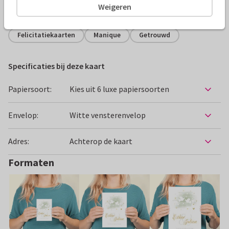
Weigeren
Alle kaarten zijn helemaal naar wens aan te passen
Felicitatiekaarten
Manique
Getrouwd
Specificaties bij deze kaart
Papiersoort:
Kies uit 6 luxe papiersoorten
Envelop:
Witte vensterenvelop
Adres:
Achterop de kaart
Formaten