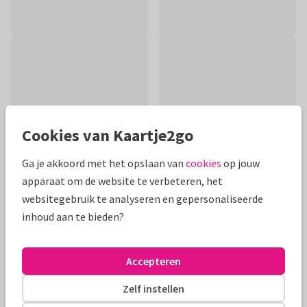
Cookies van Kaartje2go
Ga je akkoord met het opslaan van
cookies
op jouw
apparaat om de website te verbeteren, het
websitegebruik te analyseren en gepersonaliseerde
inhoud aan te bieden?
Productinformatie
Stijlvolle felicitatiekaart voor een huwelijk met 2 duiven,
Accepteren
gouden hartjes en groene waterverf. Met ruimte voor de
namen van het bruidspaar!
Zelf instellen