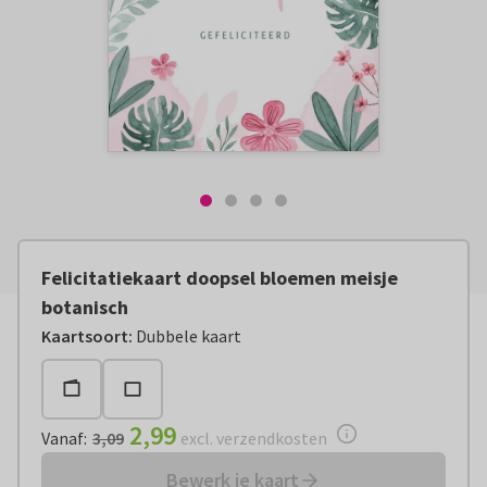
Felicitatiekaart doopsel bloemen meisje
botanisch
Vanaf:
€ 2,99
excl. verzendkosten
Kaartsoort
:
Dubbele kaart
2,99
Vanaf
:
3,09
excl. verzendkosten
Bewerk je kaart