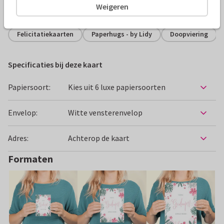
Weigeren
Alle kaarten zijn helemaal naar wens aan te passen
Felicitatiekaarten
Paperhugs - by Lidy
Doopviering
Specificaties bij deze kaart
Papiersoort:
Kies uit 6 luxe papiersoorten
Envelop:
Witte vensterenvelop
Adres:
Achterop de kaart
Formaten