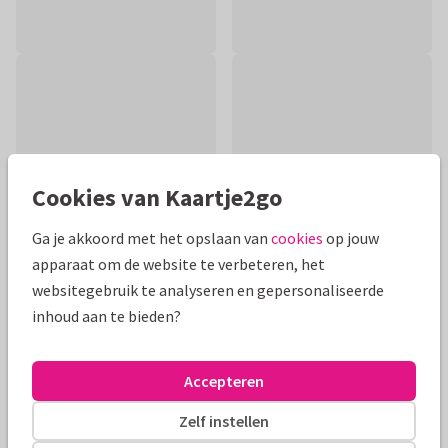
Cookies van Kaartje2go
Ga je akkoord met het opslaan van
cookies
op jouw
apparaat om de website te verbeteren, het
websitegebruik te analyseren en gepersonaliseerde
inhoud aan te bieden?
Productinformatie
Een stijlvolle felicitatiekaart voor een Christelijk Heilig
Accepteren
Doopsel voor een meisje met bloemen en botanische
bladeren.
Zelf instellen