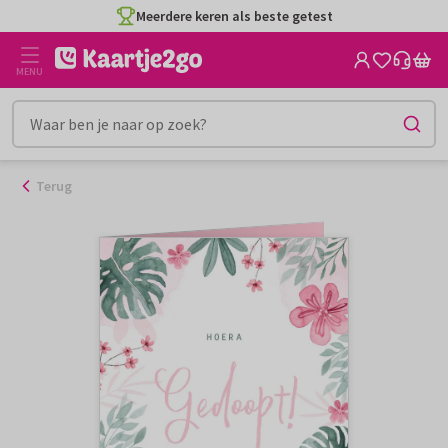
Ga
Meerdere keren als beste getest
naar
de
MENU
inhoud
Terug