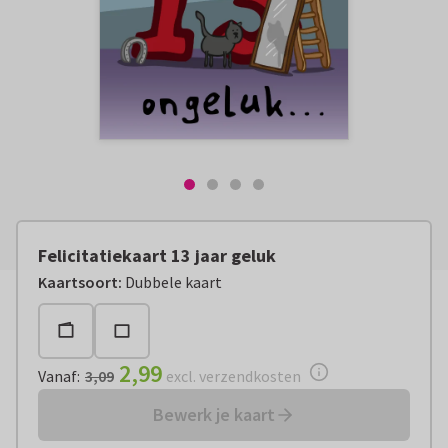
Felicitatiekaart 13 jaar geluk
Vanaf:
€ 2,99
excl. verzendkosten
Kaartsoort
:
Dubbele kaart
2,99
Vanaf
:
3,09
excl. verzendkosten
Bewerk je kaart