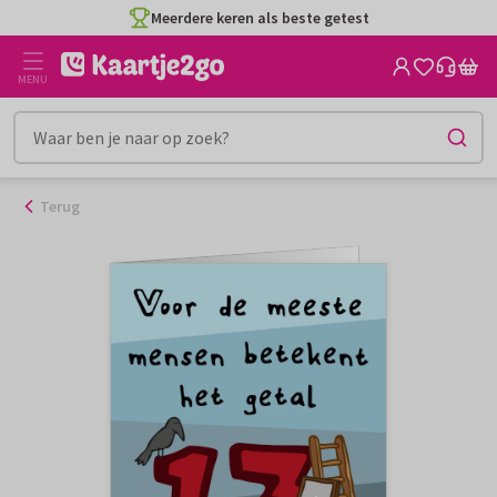
Ga
Meerdere keren als beste getest
naar
de
MENU
inhoud
Terug