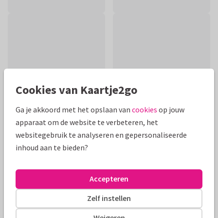
Cookies van Kaartje2go
Ga je akkoord met het opslaan van
cookies
op jouw
apparaat om de website te verbeteren, het
websitegebruik te analyseren en gepersonaliseerde
Productinformatie
inhoud aan te bieden?
Grappige kaart voor als je dertien jaar samen bent. Geen
ongeluk, maar juist geluk in de liefde. Kan ook als
Accepteren
verjaardagskaart.
Zelf instellen
Alle kaarten zijn helemaal naar wens aan te passen
Weigeren