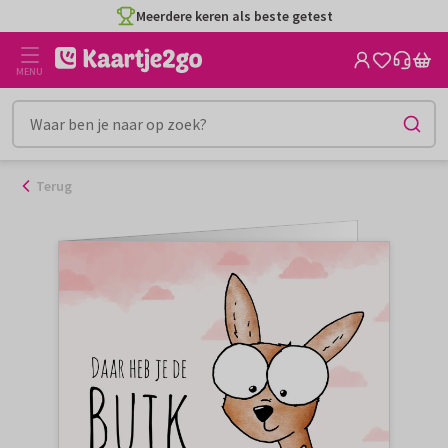
Ga
Meerdere keren als beste getest
naar
de
MENU
inhoud
Terug