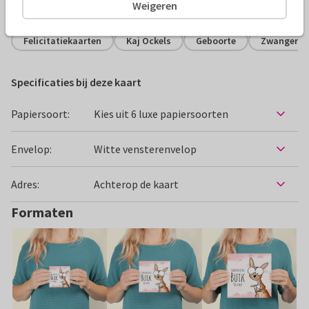
Alle kaarten zijn helemaal naar wens aan te passen
Weigeren
Felicitatiekaarten
Kaj Ockels
Geboorte
Zwanger
Specificaties bij deze kaart
Papiersoort:
Kies uit 6 luxe papiersoorten
Envelop:
Witte vensterenvelop
Adres:
Achterop de kaart
Formaten