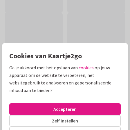
Cookies van Kaartje2go
Ga je akkoord met het opslaan van
cookies
op jouw
apparaat om de website te verbeteren, het
websitegebruik te analyseren en gepersonaliseerde
inhoud aan te bieden?
Productinformatie
Grappige kaart met kangoeroe om een stel te feliciteren
Accepteren
met de zwangerschap. Pas de kleur aan en schrijf aan de
binnenkant een persoonlijke boodschap!
Zelf instellen