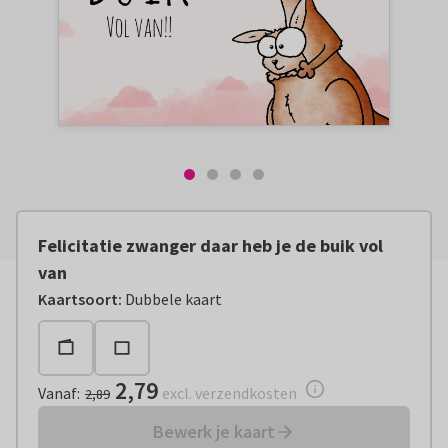
Felicitatie zwanger daar heb je de buik vol
van
Vanaf:
€ 2,79
excl. verzendkosten
Kaartsoort
:
Dubbele kaart
2,79
Vanaf
:
excl. verzendkosten
2,89
Bewerk je kaart