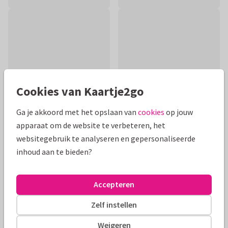
Cookies van Kaartje2go
Ga je akkoord met het opslaan van
cookies
op jouw
apparaat om de website te verbeteren, het
websitegebruik te analyseren en gepersonaliseerde
Productinformatie
inhoud aan te bieden?
Hip felicitatiekaartje voor een gelukkig stel dat getrouwd of
verloofd is! Met de tekst 'veel geluk samen', abstracte
Accepteren
vormen en kleine elementjes.
Zelf instellen
Alle kaarten zijn helemaal naar wens aan te passen
Weigeren