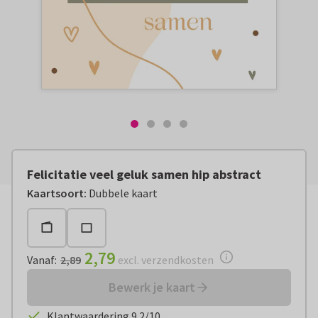
Felicitatie veel geluk samen hip abstract
Vanaf:
€ 2,79
excl. verzendkosten
Kaartsoort
:
Dubbele kaart
2,79
Vanaf
:
2,89
excl. verzendkosten
Bewerk je kaart
Klantwaardering 9.2/10