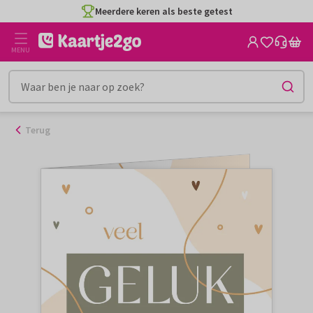
Ga
Meerdere keren als beste getest
naar
de
MENU
inhoud
Terug