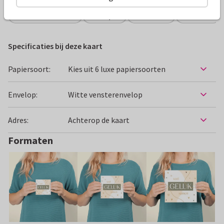
Felicitatiekaarten
Manique
Getrouwd
Verloofd
Specificaties bij deze kaart
Papiersoort:
Kies uit 6 luxe papiersoorten
Envelop:
Witte vensterenvelop
Adres:
Achterop de kaart
Formaten