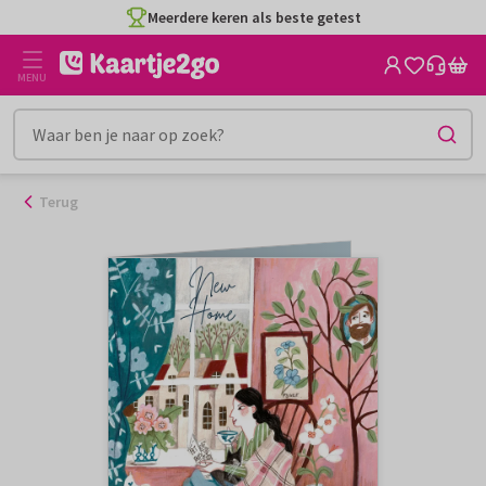
Ga
Meerdere keren als beste getest
naar
de
MENU
inhoud
Terug