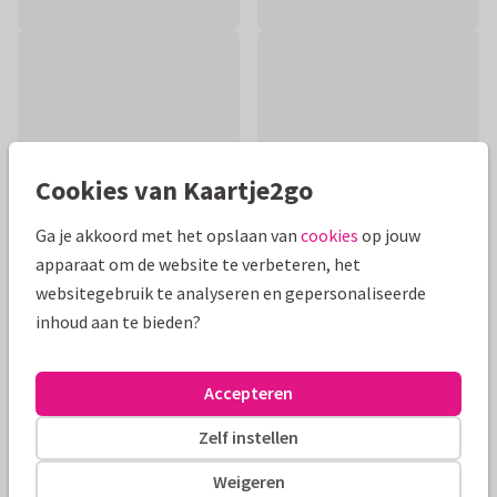
Cookies van Kaartje2go
Ga je akkoord met het opslaan van
cookies
op jouw
apparaat om de website te verbeteren, het
websitegebruik te analyseren en gepersonaliseerde
inhoud aan te bieden?
Productinformatie
Een prachtige handgeschilderde kaart om iemand met z'n
Accepteren
nieuwe woning te feliciteren.
Zelf instellen
Alle kaarten zijn helemaal naar wens aan te passen
Weigeren