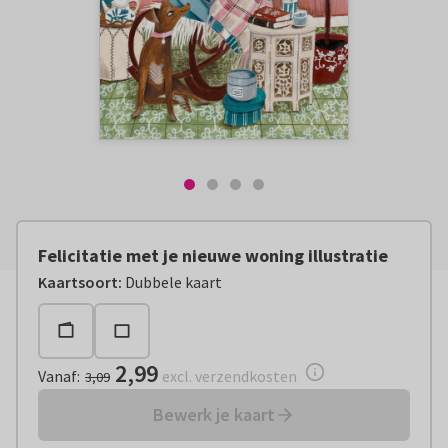
Felicitatie met je nieuwe woning illustratie
Vanaf:
€ 2,99
excl. verzendkosten
Kaartsoort
:
Dubbele kaart
2,99
Vanaf
:
excl. verzendkosten
3,09
Bewerk je kaart