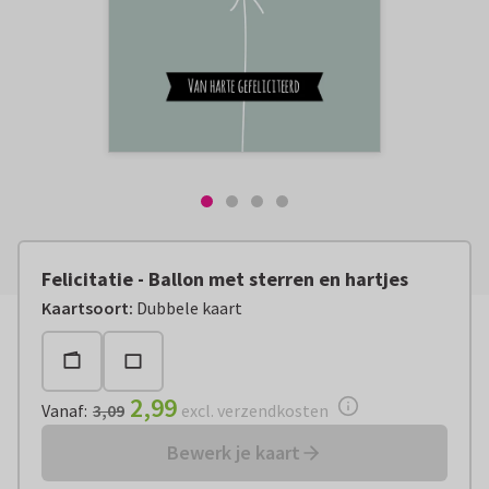
Felicitatie - Ballon met sterren en hartjes
Vanaf:
€ 2,99
excl. verzendkosten
Kaartsoort
:
Dubbele kaart
2,99
Vanaf
:
3,09
excl. verzendkosten
Bewerk je kaart