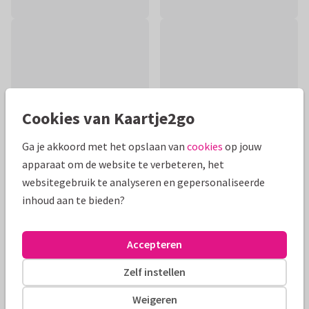
Cookies van Kaartje2go
Ga je akkoord met het opslaan van
cookies
op jouw
apparaat om de website te verbeteren, het
websitegebruik te analyseren en gepersonaliseerde
inhoud aan te bieden?
Productinformatie
Lief kaartje voor de geboorte van een jongen. Met ballon in
Accepteren
hartjes vorm, strikje en rondom kleine sterretjes en hartjes.
Zelf instellen
Alle kaarten zijn helemaal naar wens aan te passen
Weigeren