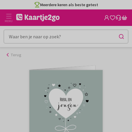
Ga
Meerdere keren als beste getest
naar
de
MENU
inhoud
Terug