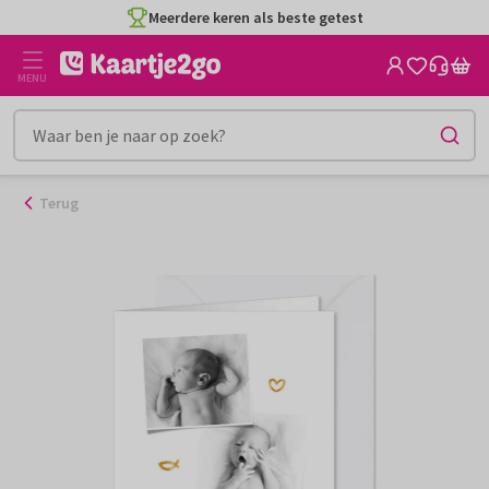
Ga
Meerdere keren als beste getest
naar
de
MENU
inhoud
Terug