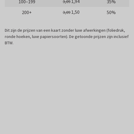
1,94
100–199
35%
3,09
1,50
200+
50%
3,09
Dit zijn de prijzen van een kaart zonder luxe afwerkingen (foliedruk,
ronde hoeken, luxe papiersoorten). De getoonde prijzen zijn inclusief
BTW.