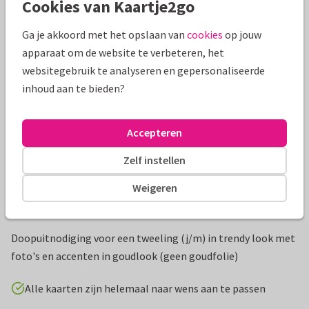
Cookies van Kaartje2go
Mooie extra's bij je kaart
Ga je akkoord met het opslaan van
cookies
op jouw
apparaat om de website te verbeteren, het
websitegebruik te analyseren en gepersonaliseerde
inhoud aan te bieden?
Accepteren
Zelf instellen
Weigeren
Productinformatie
Doopuitnodiging voor een tweeling (j/m) in trendy look met
foto's en accenten in goudlook (geen goudfolie)
Alle kaarten zijn helemaal naar wens aan te passen