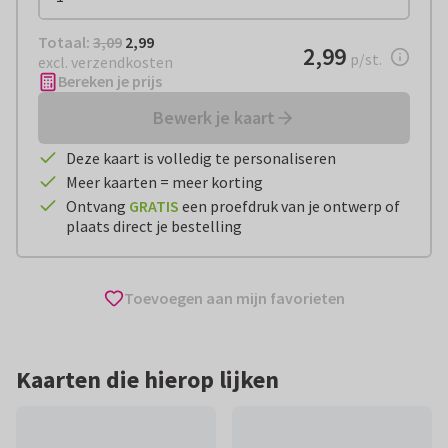
Totaal:
€ 2,99
Totaal:
3,09
2,99
€ 2,99
2,99
per stuk
p/st.
excl. verzendkosten
Bereken je prijs
Bewerk je kaart
Deze kaart is volledig te personaliseren
Meer kaarten = meer korting
Ontvang
GRATIS
een proefdruk van je ontwerp of
plaats direct je bestelling
Toevoegen aan mijn favorieten
Kaarten die hierop lijken