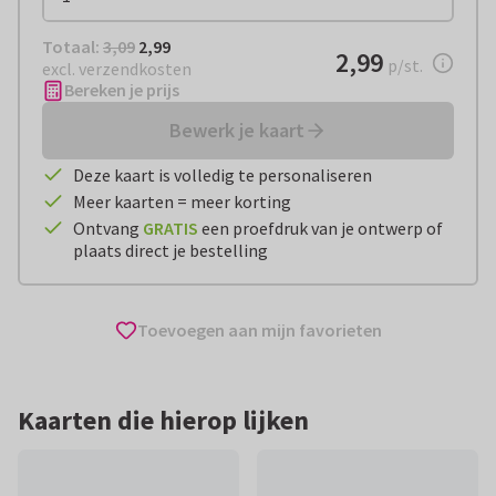
Totaal:
€ 2,99
Totaal:
3,09
2,99
€ 2,99
2,99
per stuk
p/st.
excl. verzendkosten
Bereken je prijs
Bewerk je kaart
Deze kaart is volledig te personaliseren
Meer kaarten = meer korting
Ontvang
GRATIS
een proefdruk van je ontwerp of
plaats direct je bestelling
Toevoegen aan mijn favorieten
Kaarten die hierop lijken