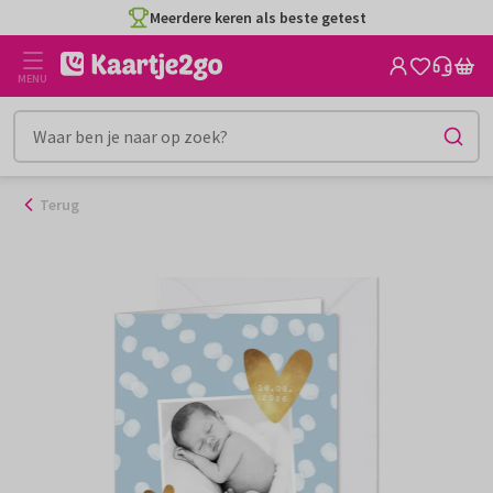
Ga
Meerdere keren als beste getest
naar
de
MENU
inhoud
Terug