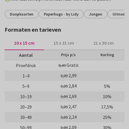
Doopkaarten
Paperhugs - by Lidy
Jongen
Uitnodig
Formaten en tarieven
10 x 15 cm
15 x 21 cm
21 x 30 cm
Aantal
Prijs p/s
Korting
Gratis
Proefdruk
0,49
2,99
1–4
3,09
2,84
5–9
5%
3,09
2,69
10–19
10%
3,09
2,47
20–29
17,5%
3,09
2,24
30–49
25%
3,09
2,09
50–99
30%
3,09