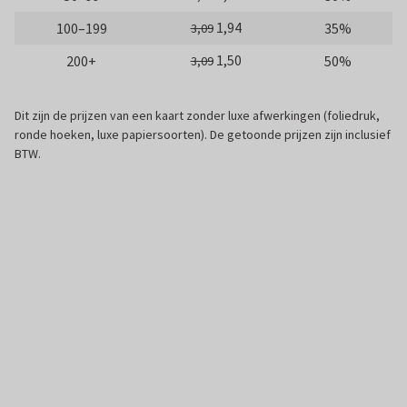
1,94
100–199
35%
3,09
1,50
200+
50%
3,09
Dit zijn de prijzen van een kaart zonder luxe afwerkingen (foliedruk,
ronde hoeken, luxe papiersoorten). De getoonde prijzen zijn inclusief
BTW.