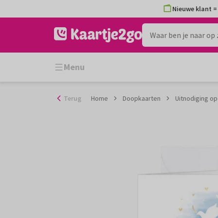
Ga
Nieuwe klant = 
naar
de
inhoud
Menu
Terug
Home
Doopkaarten
Uitnodiging op