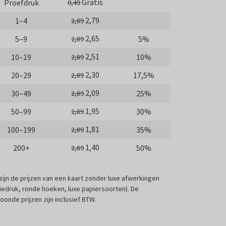
Gratis
Proefdruk
0,49
2,79
1–4
2,89
2,65
5–9
5%
2,89
2,51
10–19
10%
2,89
2,30
20–29
17,5%
2,89
2,09
30–49
25%
2,89
1,95
50–99
30%
2,89
1,81
100–199
35%
2,89
1,40
200+
50%
2,89
 zijn de prijzen van een kaart zonder luxe afwerkingen
liedruk, ronde hoeken, luxe papiersoorten). De
oonde prijzen zijn inclusief BTW.