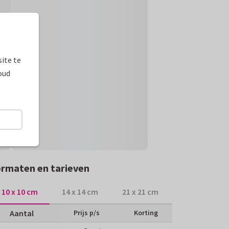
ite te
oud
rmaten en tarieven
10 x 10 cm
14 x 14 cm
21 x 21 cm
Aantal
Prijs p/s
Korting