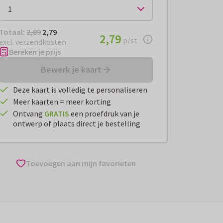
Totaal:
€ 2,79
Totaal:
2,89
2,79
€ 2,79
2,79
per stuk
p/st.
excl. verzendkosten
Bereken je prijs
Bewerk je kaart
Deze kaart is volledig te personaliseren
Meer kaarten = meer korting
Ontvang
GRATIS
een proefdruk van je
ontwerp of plaats direct je bestelling
Toevoegen aan mijn favorieten