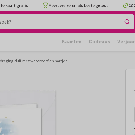
1e kaart gratis
Meerdere keren als beste getest
CO2
Kaarten
Cadeaus
Verjaa
draging duif met waterverf en hartjes