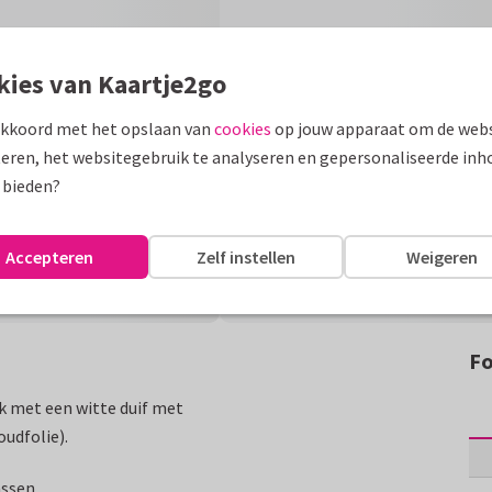
kies van Kaartje2go
akkoord met het opslaan van
cookies
op jouw apparaat om de webs
eren, het websitegebruik te analyseren en gepersonaliseerde inh
 bieden?
Accepteren
Zelf instellen
Weigeren
Fo
rk met een witte duif met
oudfolie).
assen