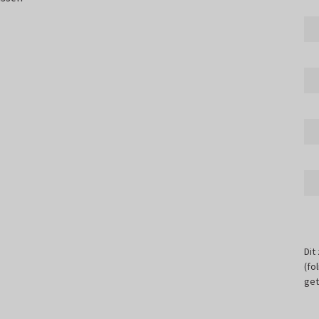
Dit
(fo
get