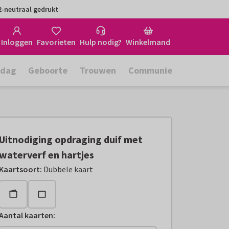
-neutraal gedrukt
Inloggen
Favorieten
Hulp nodig?
Winkelmand
rdag
Geboorte
Trouwen
Communie
Uitnodiging opdraging duif met
waterverf en hartjes
Kaartsoort
:
Dubbele kaart
Aantal kaarten
: