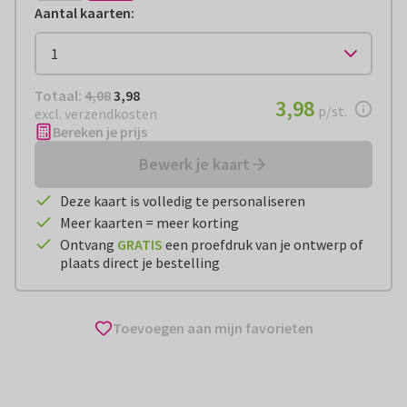
Aantal kaarten
:
Totaal:
€ 3,98
Totaal:
4,08
3,98
€ 3,98
3,98
per stuk
p/st.
excl. verzendkosten
Bereken je prijs
Bewerk je kaart
Deze kaart is volledig te personaliseren
Meer kaarten = meer korting
Ontvang
GRATIS
een proefdruk van je ontwerp of
plaats direct je bestelling
Toevoegen aan mijn favorieten