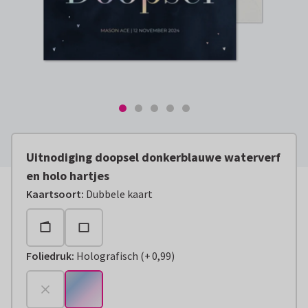
Uitnodiging doopsel donkerblauwe waterverf
en holo hartjes
Kaartsoort
:
Dubbele kaart
Foliedruk
:
Holografisch
(
+
0,99
)
+
€ 0,99