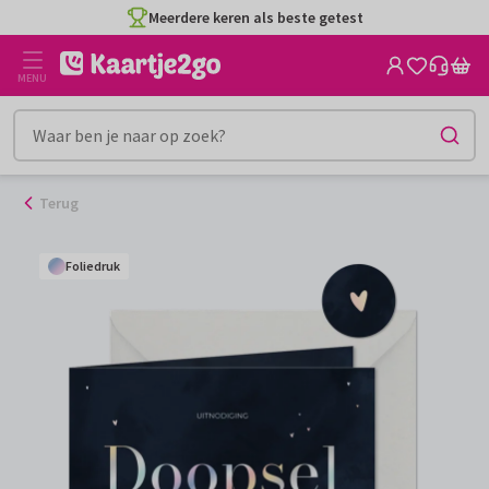
Ga
Meerdere keren als beste getest
naar
de
MENU
inhoud
Terug
Foliedruk
Foliedruk
Foliedruk
Foliedruk
Foliedruk