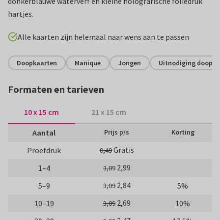
donkerblauwe waterverf en kleine holografische foliedruk
hartjes.
Alle kaarten zijn helemaal naar wens aan te passen
Doopkaarten
Manique
Jongen
Uitnodiging doopvi
Formaten en tarieven
10 x 15 cm
21 x 15 cm
Aantal
Prijs p/s
Korting
Gratis
Proefdruk
0,49
2,99
1–4
3,09
2,84
5–9
5%
3,09
2,69
10–19
10%
3,09