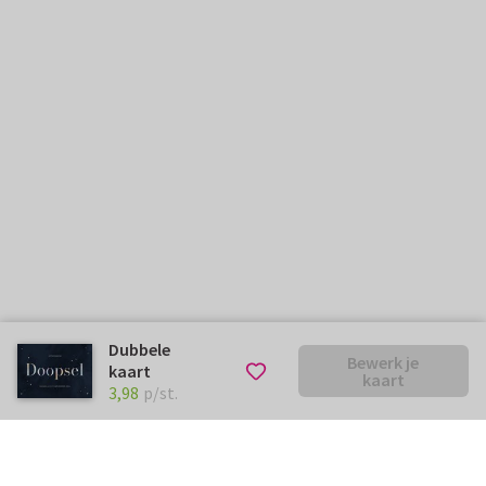
Dubbele
Bewerk je
kaart
kaart
€ 3,98
p/st.
3,98
p/st.