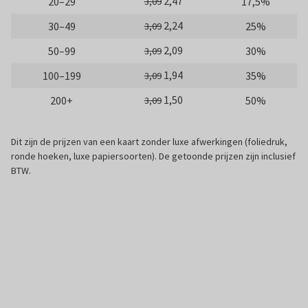
2,47
20–29
17,5%
3,09
2,24
30–49
25%
3,09
2,09
50–99
30%
3,09
1,94
100–199
35%
3,09
1,50
200+
50%
3,09
Dit zijn de prijzen van een kaart zonder luxe afwerkingen (foliedruk,
ronde hoeken, luxe papiersoorten). De getoonde prijzen zijn inclusief
BTW.