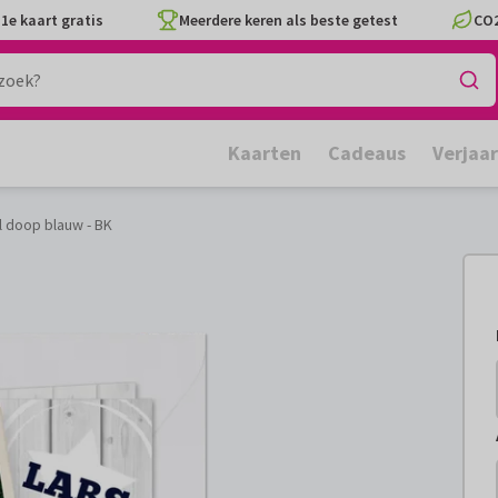
1e kaart gratis
Meerdere keren als beste getest
CO2
Kaarten
Cadeaus
Verjaa
l doop blauw - BK