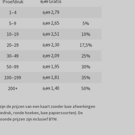
Gratis
Proefdruk
0,49
2,79
1–4
2,89
2,65
5–9
5%
2,89
2,51
10–19
10%
2,89
2,30
20–29
17,5%
2,89
2,09
30–49
25%
2,89
1,95
50–99
30%
2,89
1,81
100–199
35%
2,89
1,40
200+
50%
2,89
 zijn de prijzen van een kaart zonder luxe afwerkingen
liedruk, ronde hoeken, luxe papiersoorten). De
oonde prijzen zijn inclusief BTW.