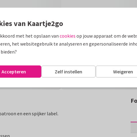
kies van Kaartje2go
akkoord met het opslaan van
cookies
op jouw apparaat om de webs
eren, het websitegebruik te analyseren en gepersonaliseerde inh
 bieden?
Accepteren
Zelf instellen
Weigeren
Fo
atroon en een spijker label.
assen