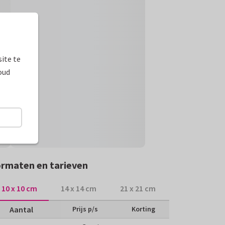
ite te
oud
rmaten en tarieven
10 x 10 cm
14 x 14 cm
21 x 21 cm
Aantal
Prijs p/s
Korting