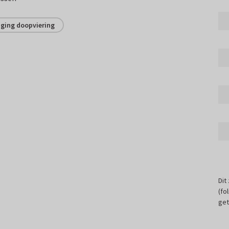
iging doopviering
Dit
(fo
get