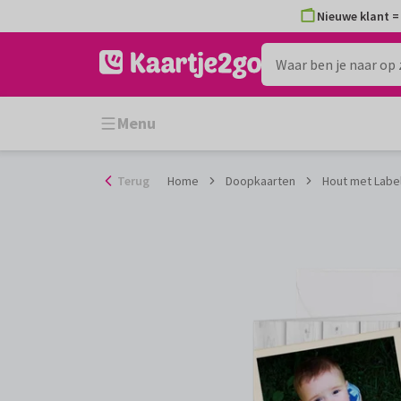
Ga
Nieuwe klant = 
naar
de
inhoud
Menu
Terug
Home
Doopkaarten
Hout met Labe