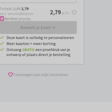
Totaal:
€ 2,79
Totaal:
2,89
2,79
€ 2,79
2,79
per stuk
p/st.
excl. verzendkosten
Bereken je prijs
Bewerk je kaart
Deze kaart is volledig te personaliseren
Meer kaarten = meer korting
Ontvang
GRATIS
een proefdruk van je
ontwerp of plaats direct je bestelling
Toevoegen aan mijn favorieten