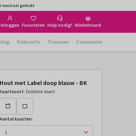
-neutraal gedrukt
Inloggen
Favorieten
Hulp nodig?
Winkelmand
rdag
Geboorte
Trouwen
Communie
Hout met Label doop blauw - BK
Kaartsoort
:
Dubbele kaart
Aantal kaarten
: