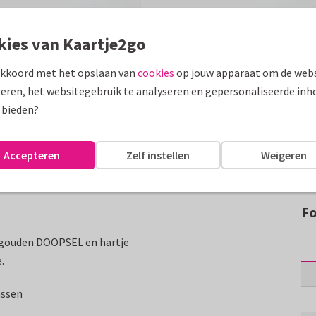
kies van Kaartje2go
akkoord met het opslaan van
cookies
op jouw apparaat om de webs
eren, het websitegebruik te analyseren en gepersonaliseerde inh
 bieden?
Accepteren
Zelf instellen
Weigeren
Fo
n gouden DOOPSEL en hartje
.
assen