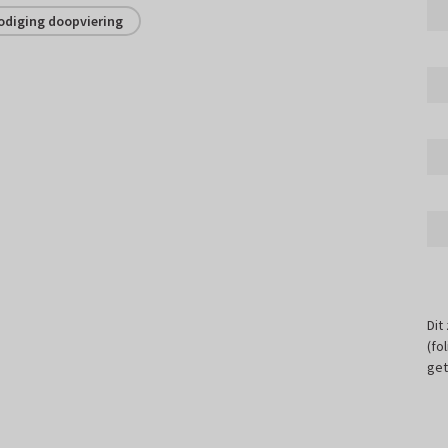
odiging doopviering
Dit
(fo
get