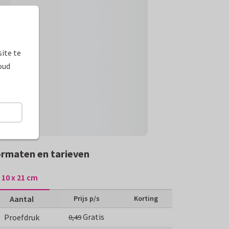
ite te
oud
rmaten en tarieven
10 x 21 cm
Aantal
Prijs p/s
Korting
Gratis
Proefdruk
0,49