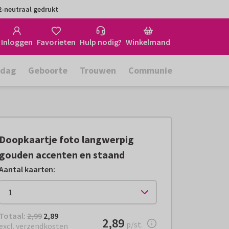
-neutraal gedrukt
Inloggen
Favorieten
Hulp nodig?
Winkelmand
rdag
Geboorte
Trouwen
Communie
Doopkaartje foto langwerpig
gouden accenten en staand
Aantal kaarten
:
Totaal:
€ 2,89
Totaal:
2,99
2,89
€ 2,89
2,89
per stuk
p/st.
excl. verzendkosten