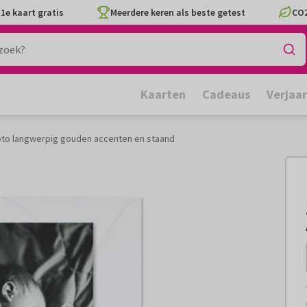
1e kaart gratis
Meerdere keren als beste getest
CO2
Kaarten
Cadeaus
Verjaa
oto langwerpig gouden accenten en staand