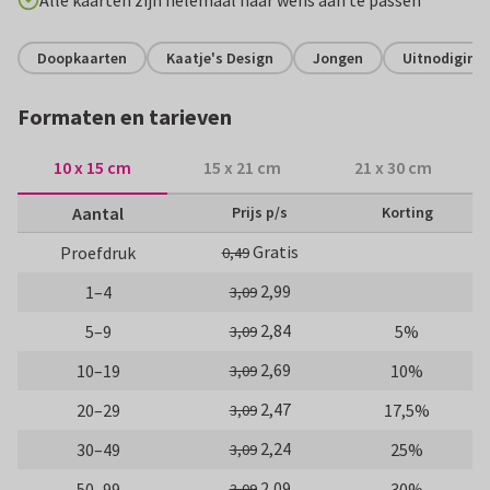
Alle kaarten zijn helemaal naar wens aan te passen
Doopkaarten
Kaatje's Design
Jongen
Uitnodiging 
Formaten en tarieven
10 x 15 cm
15 x 21 cm
21 x 30 cm
Aantal
Prijs p/s
Korting
Gratis
Proefdruk
0,49
2,99
1–4
3,09
2,84
5–9
5%
3,09
2,69
10–19
10%
3,09
2,47
20–29
17,5%
3,09
2,24
30–49
25%
3,09
2,09
50–99
30%
3,09