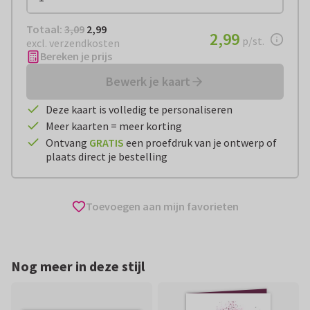
Totaal:
€ 2,99
Totaal:
3,09
2,99
€ 2,99
2,99
per stuk
p/st.
excl. verzendkosten
Bereken je prijs
Bewerk je kaart
Deze kaart is volledig te personaliseren
Meer kaarten = meer korting
Ontvang
GRATIS
een proefdruk van je ontwerp of
plaats direct je bestelling
Toevoegen aan mijn favorieten
Nog meer in deze stijl