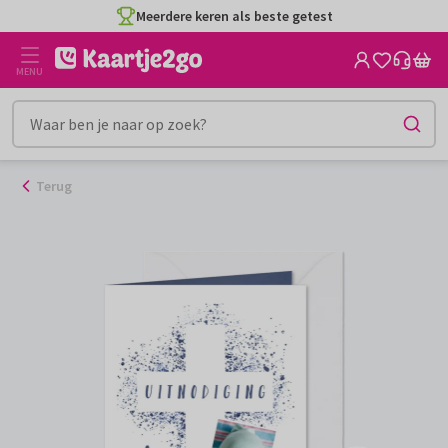
Ga
Meerdere keren als beste getest
naar
de
MENU
inhoud
Terug