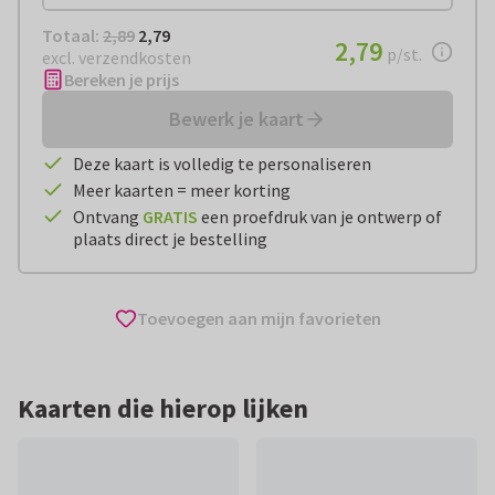
Totaal:
€ 2,79
Totaal:
2,89
2,79
€ 2,79
2,79
per stuk
p/st.
excl. verzendkosten
Bereken je prijs
Bewerk je kaart
Deze kaart is volledig te personaliseren
Meer kaarten = meer korting
Ontvang
GRATIS
een proefdruk van je ontwerp of
plaats direct je bestelling
Toevoegen aan mijn favorieten
Kaarten die hierop lijken