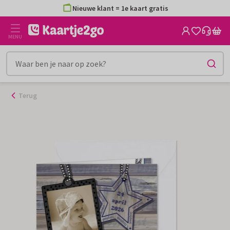
Ga
Nieuwe klant = 1e kaart gratis
naar
de
MENU
inhoud
Terug