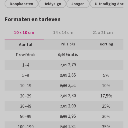
Doopkaarten
Heidysign
Jongen
Uitnodiging doopv
Formaten en tarieven
10 x 10 cm
14 x 14 cm
21 x 21 cm
Aantal
Prijs p/s
Korting
Gratis
Proefdruk
0,49
2,79
1–4
2,89
2,65
5–9
5%
2,89
2,51
10–19
10%
2,89
2,30
20–29
17,5%
2,89
2,09
30–49
25%
2,89
1,95
50–99
30%
2,89
1,81
100–199
35%
2,89