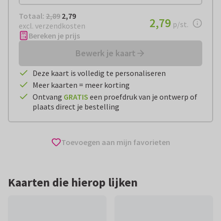
Totaal:
€ 2,79
Totaal:
2,89
2,79
€ 2,79
2,79
per stuk
p/st.
excl. verzendkosten
Bereken je prijs
Bewerk je kaart
Deze kaart is volledig te personaliseren
Meer kaarten = meer korting
Ontvang
GRATIS
een proefdruk van je ontwerp of
plaats direct je bestelling
Toevoegen aan mijn favorieten
Kaarten die hierop lijken