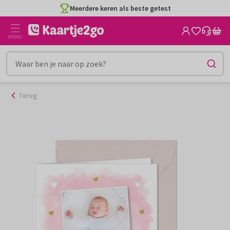
Ga
Meerdere keren als beste getest
naar
de
MENU
inhoud
Terug