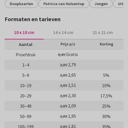
Doopkaarten
Patricia van Hulsentop
Jongen
Uitno
Formaten en tarieven
10 x 10 cm
14 x 14 cm
21 x 21 cm
Aantal
Prijs p/s
Korting
Gratis
Proefdruk
0,49
2,79
1–4
2,89
2,65
5–9
5%
2,89
2,51
10–19
10%
2,89
2,30
20–29
17,5%
2,89
2,09
30–49
25%
2,89
1,95
50–99
30%
2,89
1,81
100–199
35%
2,89