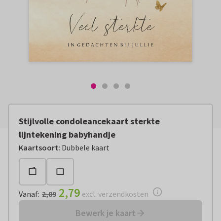
Stijlvolle condoleancekaart sterkte
lijntekening babyhandje
Vanaf:
€ 2,79
excl. verzendkosten
Kaartsoort
:
Dubbele kaart
2,79
Vanaf
:
2,89
excl. verzendkosten
Bewerk je kaart