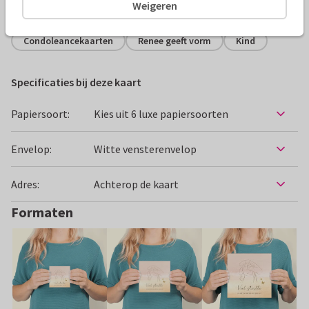
Alle kaarten zijn helemaal naar wens aan te passen
Weigeren
Condoleancekaarten
Renee geeft vorm
Kind
Specificaties bij deze kaart
Papiersoort:
Kies uit 6 luxe papiersoorten
Envelop:
Witte vensterenvelop
Adres:
Achterop de kaart
Formaten