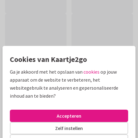
Cookies van Kaartje2go
Ga je akkoord met het opslaan van
cookies
op jouw
apparaat om de website te verbeteren, het
websitegebruik te analyseren en gepersonaliseerde
inhoud aan te bieden?
Productinformatie
Stijlvolle kaart om veel sterkte te wensen met dit grote
Accepteren
verlies. Lijnillustratie van babyhandje op zacht watercolor
peach en goudlook vlindertjes.
Zelf instellen