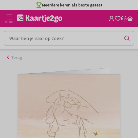
Ga
Meerdere keren als beste getest
naar
de
MENU
inhoud
Terug