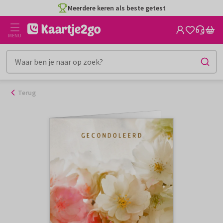
Ga
Meerdere keren als beste getest
naar
de
MENU
inhoud
Terug