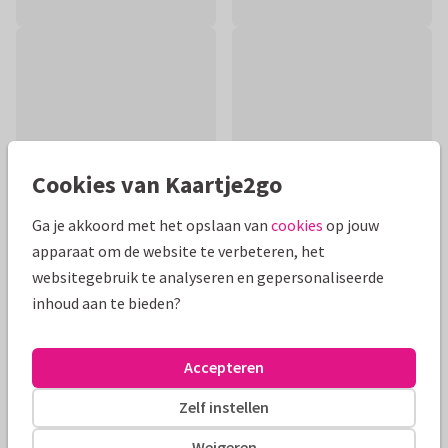
Cookies van Kaartje2go
Ga je akkoord met het opslaan van
cookies
op jouw
apparaat om de website te verbeteren, het
websitegebruik te analyseren en gepersonaliseerde
Productinformatie
inhoud aan te bieden?
Condoleance- en/of sterkte kaart met bloemen in zachte,
serene tinten. De tekst op voor- en binnenkant kun je
Accepteren
aanpassen naar eigen wens.
Zelf instellen
Alle kaarten zijn helemaal naar wens aan te passen
Weigeren