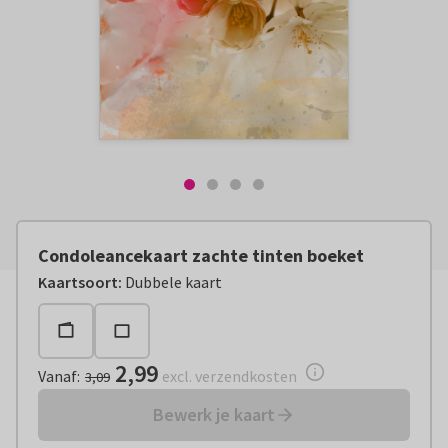
Condoleancekaart zachte tinten boeket
Vanaf:
€ 2,99
excl. verzendkosten
Kaartsoort
:
Dubbele kaart
2,99
Vanaf
:
excl. verzendkosten
3,09
Bewerk je kaart