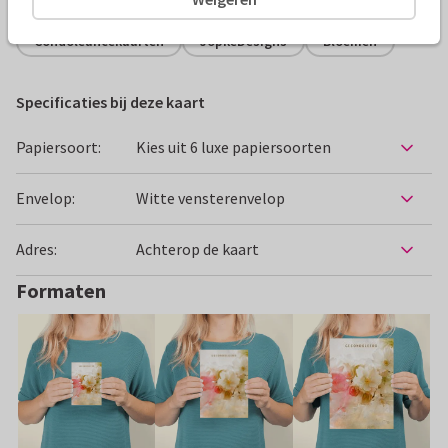
Condoleancekaarten
JopkeDesigns
Bloemen
Specificaties bij deze kaart
Papiersoort:
Kies uit 6 luxe papiersoorten
Envelop:
Witte vensterenvelop
Adres:
Achterop de kaart
Formaten