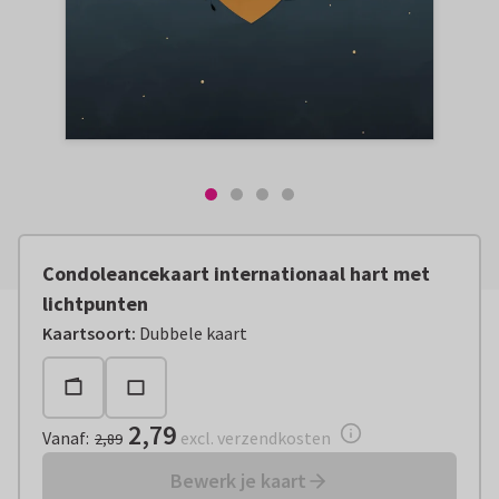
Condoleancekaart internationaal hart met
lichtpunten
Vanaf:
€ 2,79
excl. verzendkosten
Kaartsoort
:
Dubbele kaart
2,79
Vanaf
:
excl. verzendkosten
2,89
Bewerk je kaart