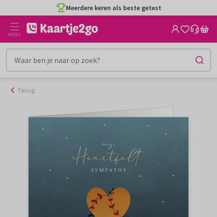
Ga
Meerdere keren als beste getest
naar
de
MENU
inhoud
Terug