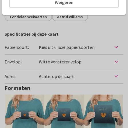
Alle kaarten zijn helemaal naar wens aan te passen
Weigeren
Condoleancekaarten
Astrid Willems
Specificaties bij deze kaart
Papiersoort:
Kies uit 6 luxe papiersoorten
Envelop:
Witte vensterenvelop
Adres:
Achterop de kaart
Formaten