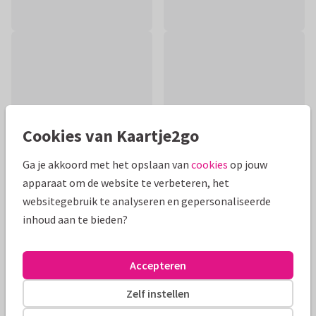
Cookies van Kaartje2go
Ga je akkoord met het opslaan van
cookies
op jouw
apparaat om de website te verbeteren, het
websitegebruik te analyseren en gepersonaliseerde
inhoud aan te bieden?
Productinformatie
Eigentijds kaartje met aquarel achtergrond en lichtgevend
Accepteren
hart met sierlijk plantje. Zie ook de bijpassende binnenzijde
met troostrijke boodschap.
Zelf instellen