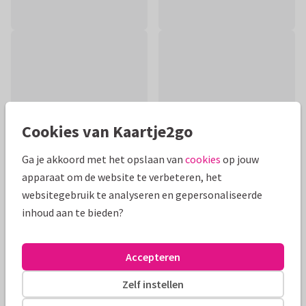
Cookies van Kaartje2go
Ga je akkoord met het opslaan van
cookies
op jouw
apparaat om de website te verbeteren, het
websitegebruik te analyseren en gepersonaliseerde
inhoud aan te bieden?
Productinformatie
Stijlvolle condoleancekaart met bloemen in zachte kleuren
Accepteren
om iemand liefde en kracht te wensen bij het verlies van een
dierbare
Zelf instellen