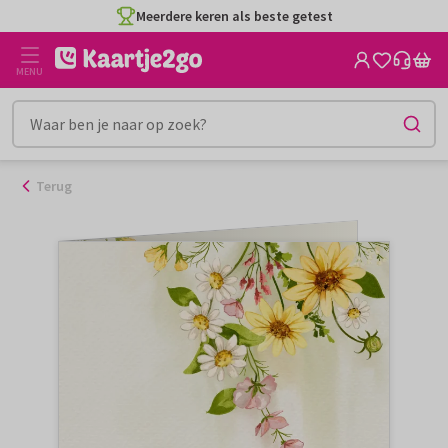
Ga
Meerdere keren als beste getest
naar
de
MENU
inhoud
Terug