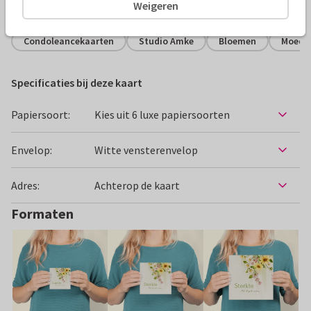
Alle kaarten zijn helemaal naar wens aan te passen
Weigeren
Condoleancekaarten
Studio Amke
Bloemen
Moede
Specificaties bij deze kaart
Papiersoort:
Kies uit 6 luxe papiersoorten
Envelop:
Witte vensterenvelop
Adres:
Achterop de kaart
Formaten