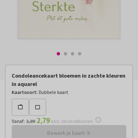
Condoleancekaart bloemen in zachte kleuren
in aquarel
Vanaf:
€ 2,79
excl. verzendkosten
Kaartsoort
:
Dubbele kaart
2,79
Vanaf
:
2,89
excl. verzendkosten
Bewerk je kaart