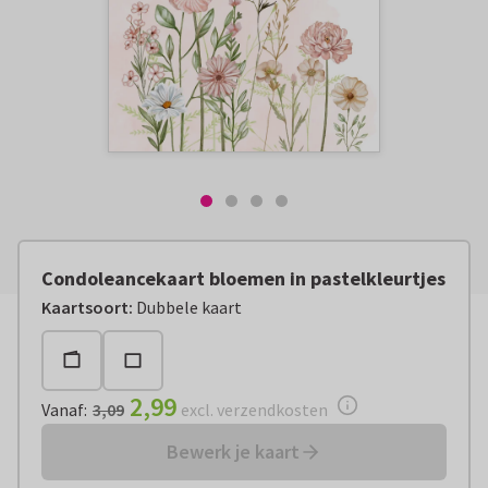
Condoleancekaart bloemen in pastelkleurtjes
Vanaf:
€ 2,99
excl. verzendkosten
Kaartsoort
:
Dubbele kaart
2,99
Vanaf
:
3,09
excl. verzendkosten
Bewerk je kaart