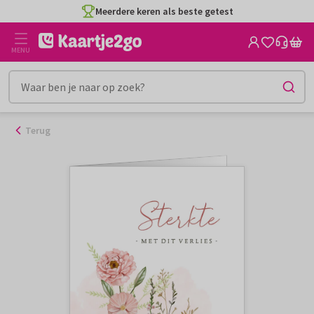
Ga
Meerdere keren als beste getest
naar
de
MENU
inhoud
Terug