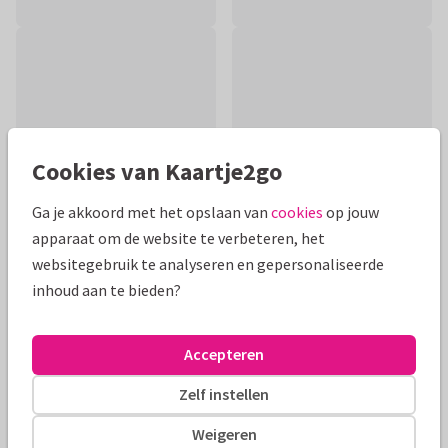
Cookies van Kaartje2go
Ga je akkoord met het opslaan van
cookies
op jouw
apparaat om de website te verbeteren, het
websitegebruik te analyseren en gepersonaliseerde
inhoud aan te bieden?
Productinformatie
Condoleance- en sterktekaart met mooie bloemen en
Accepteren
takken in pastelkleuren gemaakt in aquarel.
Zelf instellen
Alle kaarten zijn helemaal naar wens aan te passen
Weigeren