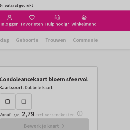
-neutraal gedrukt
Inloggen
Favorieten
Hulp nodig?
Winkelmand
rdag
Geboorte
Trouwen
Communie
Condoleancekaart bloem sfeervol
Vanaf:
€ 2,79
excl. verzendkosten
Kaartsoort
:
Dubbele kaart
2,79
Vanaf
:
excl. verzendkosten
2,89
Bewerk je kaart