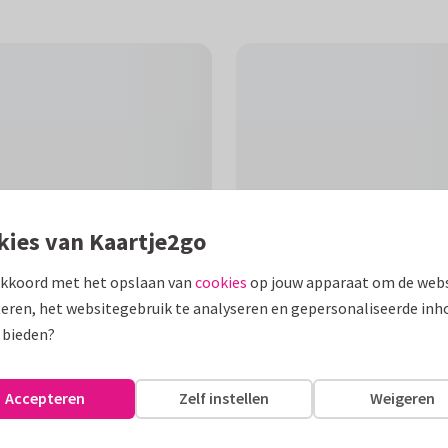
kies van Kaartje2go
akkoord met het opslaan van
cookies
op jouw apparaat om de webs
eren, het websitegebruik te analyseren en gepersonaliseerde inh
 bieden?
F
n in lichte tinten, om iemand
Accepteren
Zelf instellen
Weigeren
assen.