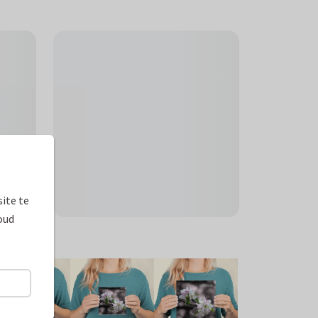
ite te
oud
ormaten