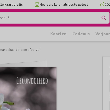
1e kaart gratis
Meerdere keren als beste getest
CO2
Kaarten
Cadeaus
Verjaa
eancekaart bloem sfeervol