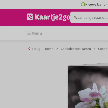
Ga
Nieuwe klant = 
naar
de
inhoud
Menu
Terug
Home
Condoleancekaarten
Condol