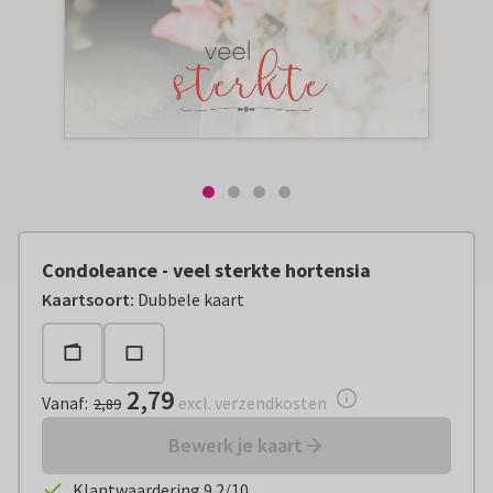
Condoleance - veel sterkte hortensia
Vanaf:
€ 2,79
excl. verzendkosten
Kaartsoort
:
Dubbele kaart
2,79
Vanaf
:
excl. verzendkosten
2,89
Bewerk je kaart
Klantwaardering 9.2/10