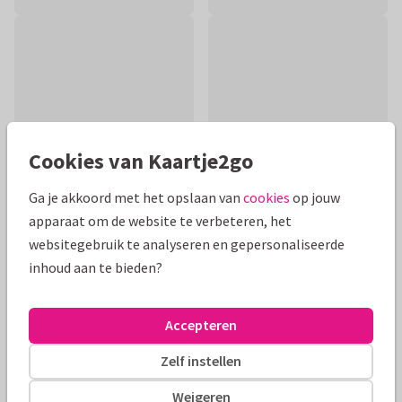
Cookies van Kaartje2go
Ga je akkoord met het opslaan van
cookies
op jouw
apparaat om de website te verbeteren, het
websitegebruik te analyseren en gepersonaliseerde
Productinformatie
inhoud aan te bieden?
Veel sterkte met hortensia. De tekst aan de binnenzijde is
naar wens aan te passen. de foto van de voorzijde is ook aan
Accepteren
de binnenzijde.
Zelf instellen
Alle kaarten zijn helemaal naar wens aan te passen
Weigeren