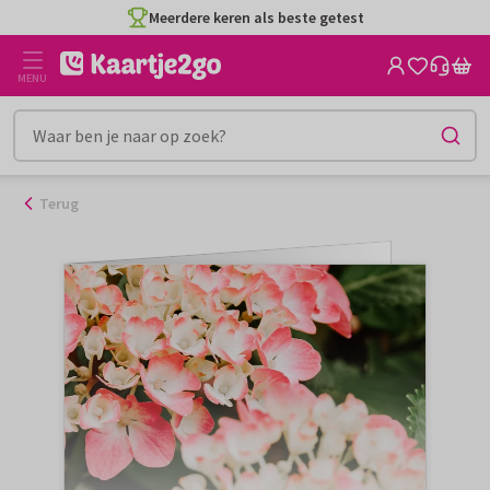
Ga
Meerdere keren als beste getest
naar
de
MENU
inhoud
Terug