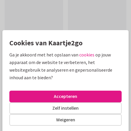
Cookies van Kaartje2go
Ga je akkoord met het opslaan van
cookies
op jouw
apparaat om de website te verbeteren, het
Productinformatie
websitegebruik te analyseren en gepersonaliseerde
Condoleance kaart voor kindje met abstracte wolken op de
inhoud aan te bieden?
achtergrond en een vlinder die weg vliegt. Tekst kun je
aanpassen.
Accepteren
Alle kaarten zijn helemaal naar wens aan te passen
Zelf instellen
Weigeren
Condoleancekaarten
JopkeDesigns
Kind