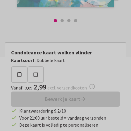
Condoleance kaart wolken vlinder
Vanaf:
€ 2,99
excl. verzendkosten
Kaartsoort
:
Dubbele kaart
2,99
Vanaf
:
excl. verzendkosten
3,09
Bewerk je kaart
Klantwaardering 9.2/10
Voor 21:00 uur besteld = vandaag verzonden
Deze kaart is volledig te personaliseren