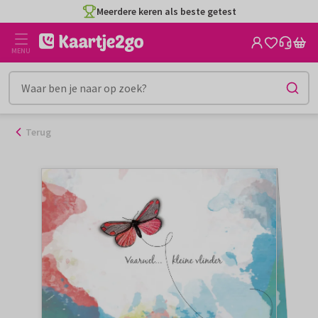
Ga
Meerdere keren als beste getest
naar
de
MENU
inhoud
Terug