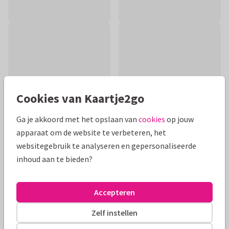
Cookies van Kaartje2go
Ga je akkoord met het opslaan van
cookies
op jouw
apparaat om de website te verbeteren, het
websitegebruik te analyseren en gepersonaliseerde
inhoud aan te bieden?
Productinformatie
Stijlvolle condoleance kaart met geïllustreerde
Accepteren
veldbloemen, klaprozen in lijntekening en kleine vlindertjes
in een warm kleurenpalet
Zelf instellen