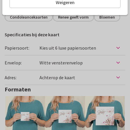
Alle kaarten zijn helemaal naar wens aan te passen
Weigeren
Condoleancekaarten
Renee geeft vorm
Bloemen
Specificaties bij deze kaart
Papiersoort:
Kies uit 6 luxe papiersoorten
Envelop:
Witte vensterenvelop
Adres:
Achterop de kaart
Formaten