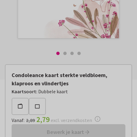
Condoleance kaart sterkte veldbloem,
klaproos en vlindertjes
Vanaf:
€ 2,79
excl. verzendkosten
Kaartsoort
:
Dubbele kaart
2,79
Vanaf
:
2,89
excl. verzendkosten
Bewerk je kaart