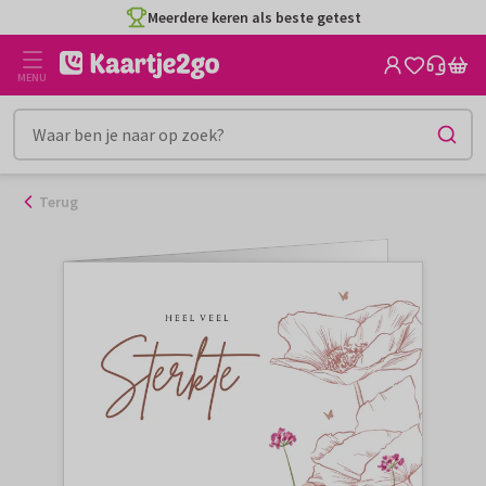
Ga
Meerdere keren als beste getest
naar
de
MENU
inhoud
Terug