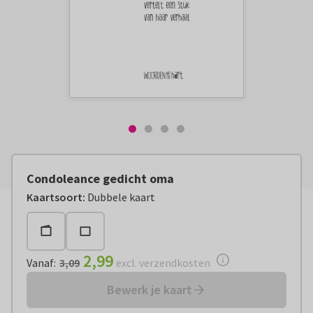
Condoleance gedicht oma
Vanaf:
€ 2,99
excl. verzendkosten
Kaartsoort
:
Dubbele kaart
2,99
Vanaf
:
3,09
excl. verzendkosten
Bewerk je kaart