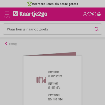
Ga
Meerdere keren als beste getest
naar
de
MENU
inhoud
Terug