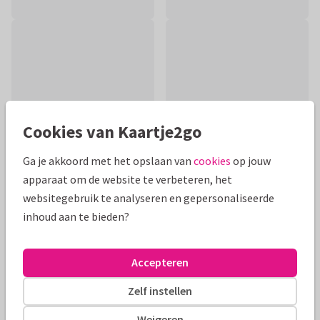
Cookies van Kaartje2go
Ga je akkoord met het opslaan van
cookies
op jouw
apparaat om de website te verbeteren, het
websitegebruik te analyseren en gepersonaliseerde
Productinformatie
inhoud aan te bieden?
Gedicht over ouderdom. Mooi om als condoleancekaart te
sturen bij het overlijden van een oma. De kleur is aanpasbaar
Accepteren
via achtergrondkleur.
Zelf instellen
Alle kaarten zijn helemaal naar wens aan te passen
Weigeren