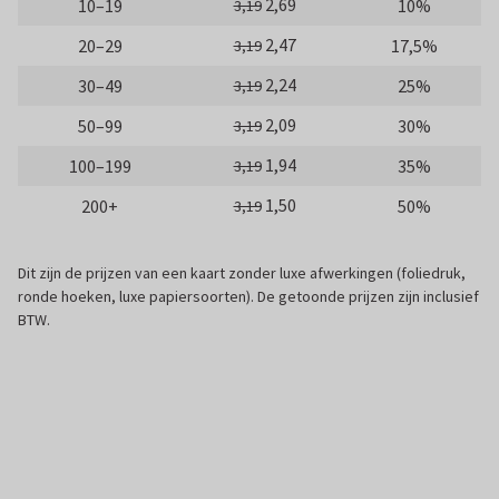
2,69
10–19
10%
3,19
2,47
20–29
17,5%
3,19
2,24
30–49
25%
3,19
2,09
50–99
30%
3,19
1,94
100–199
35%
3,19
1,50
200+
50%
3,19
Dit zijn de prijzen van een kaart zonder luxe afwerkingen (foliedruk,
ronde hoeken, luxe papiersoorten). De getoonde prijzen zijn inclusief
BTW.