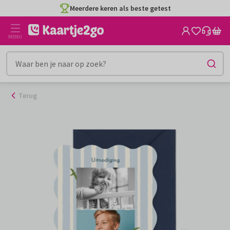
Ga
Meerdere keren als beste getest
naar
de
MENU
inhoud
Terug