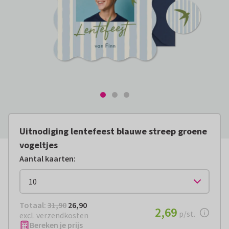
Uitnodiging lentefeest blauwe streep groene
vogeltjes
Aantal kaarten
:
Totaal:
€ 26,90
Totaal:
31,90
26,90
€ 2,69
2,69
per stuk
p/st.
excl. verzendkosten
Bereken je prijs