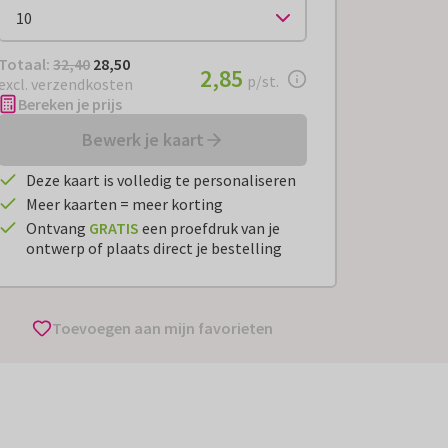
Totaal:
€ 28,50
Totaal:
32,40
28,50
€ 2,85
2,85
per stuk
p/st.
excl. verzendkosten
Bereken je prijs
Bewerk je kaart
Deze kaart is volledig te personaliseren
Meer kaarten = meer korting
Ontvang
GRATIS
een proefdruk van je
ontwerp of plaats direct je bestelling
Toevoegen aan mijn favorieten