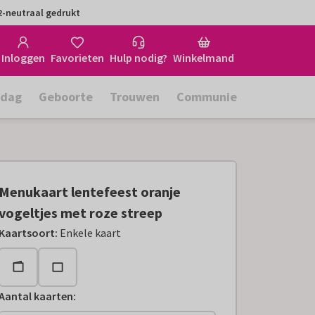
-neutraal gedrukt
Inloggen
Favorieten
Hulp nodig?
Winkelmand
rdag
Geboorte
Trouwen
Communie
Menukaart lentefeest oranje
vogeltjes met roze streep
Kaartsoort
:
Enkele kaart
Aantal kaarten
: