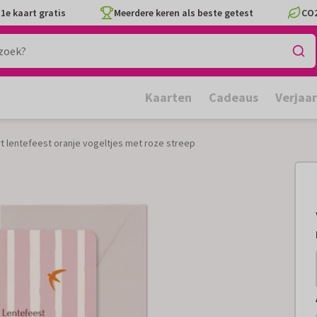
1e kaart gratis
Meerdere keren als beste getest
CO2
Kaarten
Cadeaus
Verjaa
 lentefeest oranje vogeltjes met roze streep