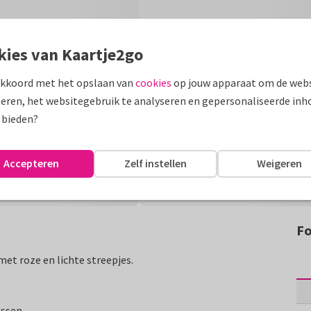
kies van Kaartje2go
akkoord met het opslaan van
cookies
op jouw apparaat om de webs
eren, het websitegebruik te analyseren en gepersonaliseerde inh
 bieden?
Accepteren
Zelf instellen
Weigeren
Fo
et roze en lichte streepjes.
assen