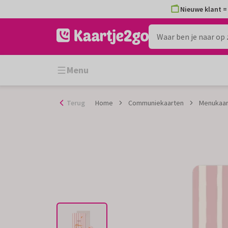
Ga
Nieuwe klant = 
naar
de
inhoud
Menu
Terug
Home
Communiekaarten
Menukaart