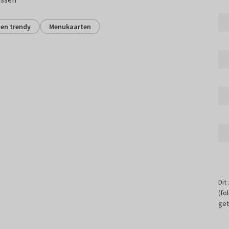
 en trendy
Menukaarten
Dit
(fo
get