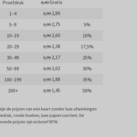
Gratis
Proefdruk
0,49
2,89
1–4
2,99
2,75
5–9
5%
2,99
2,60
10–19
10%
2,99
2,38
20–29
17,5%
2,99
2,17
30–49
25%
2,99
2,02
50–99
30%
2,99
1,88
100–199
35%
2,99
1,45
200+
50%
2,99
 zijn de prijzen van een kaart zonder luxe afwerkingen
liedruk, ronde hoeken, luxe papiersoorten). De
oonde prijzen zijn inclusief BTW.