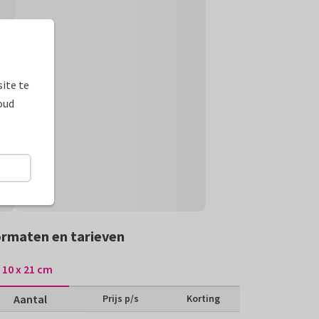
ite te
oud
rmaten en tarieven
10 x 21 cm
Aantal
Prijs p/s
Korting