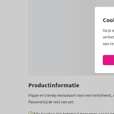
Coo
Ga je 
verbet
aan te
Productinformatie
Hippe en trendy menukaart voor een lentefeest, m
Passend bij de rest van set.
Alle kaarten zijn helemaal naar wens aan te p