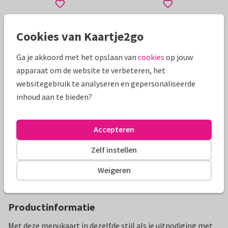
Toon meer
Cookies van Kaartje2go
Ga je akkoord met het opslaan van
cookies
op jouw
apparaat om de website te verbeteren, het
Mooie extra's bij je kaart
websitegebruik te analyseren en gepersonaliseerde
inhoud aan te bieden?
Accepteren
Zelf instellen
Weigeren
Productinformatie
Met deze menukaart in dezelfde stijl als je uitnodiging met