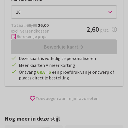
Totaal:
€ 26,00
Totaal:
29,90
26,00
€ 2,60
2,60
per stuk
p/st.
excl. verzendkosten
Bereken je prijs
Bewerk je kaart
Deze kaart is volledig te personaliseren
Meer kaarten = meer korting
Ontvang
GRATIS
een proefdruk van je ontwerp of
plaats direct je bestelling
Toevoegen aan mijn favorieten
Nog meer in deze stijl