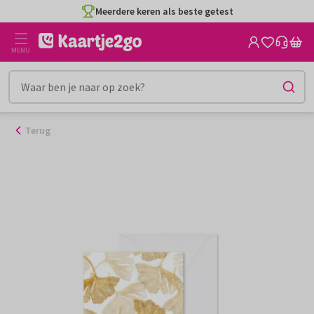
Ga
Meerdere keren als beste getest
naar
de
MENU
inhoud
Terug