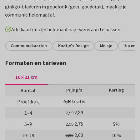
ginkgo-bladeren in goudlook (geen gouddruk), maak je je
communie helemaal af.
Alle kaarten zijn helemaal naar wens aan te passen
Communiekaarten
Kaatje's Design
Meisje
Hip en t
Formaten en tarieven
10 x 21 cm
Aantal
Prijs p/s
Korting
Gratis
Proefdruk
0,49
2,89
1–4
2,99
2,75
5–9
5%
2,99
2,60
10–19
10%
2,99