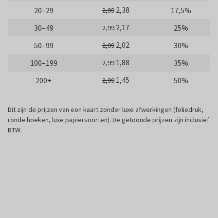
2,38
20–29
17,5%
2,99
2,17
30–49
25%
2,99
2,02
50–99
30%
2,99
1,88
100–199
35%
2,99
1,45
200+
50%
2,99
Dit zijn de prijzen van een kaart zonder luxe afwerkingen (foliedruk,
ronde hoeken, luxe papiersoorten). De getoonde prijzen zijn inclusief
BTW.