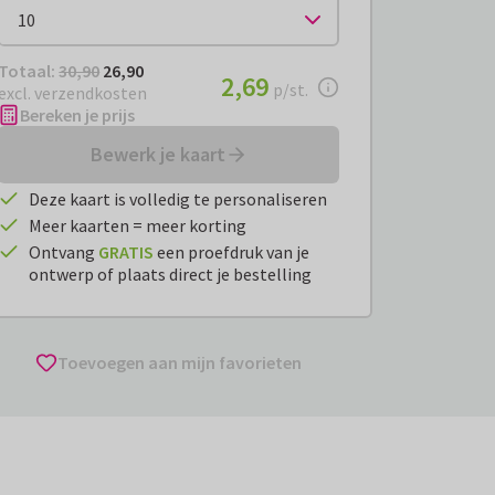
Totaal:
€ 26,90
Totaal:
30,90
26,90
€ 2,69
2,69
per stuk
p/st.
excl. verzendkosten
Bereken je prijs
Bewerk je kaart
Deze kaart is volledig te personaliseren
Meer kaarten = meer korting
Ontvang
GRATIS
een proefdruk van je
ontwerp of plaats direct je bestelling
Toevoegen aan mijn favorieten