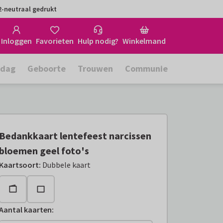
-neutraal gedrukt
Inloggen
Favorieten
Hulp nodig?
Winkelmand
rdag
Geboorte
Trouwen
Communie
Bedankkaart lentefeest narcissen
bloemen geel foto's
Kaartsoort
:
Dubbele kaart
Aantal kaarten
: