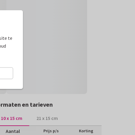
ite te
oud
rmaten en tarieven
10 x 15 cm
21 x 15 cm
Aantal
Prijs p/s
Korting