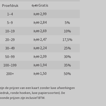
Gratis
Proefdruk
0,49
2,99
1–4
3,09
2,84
5–9
5%
3,09
2,69
10–19
10%
3,09
2,47
20–29
17,5%
3,09
2,24
30–49
25%
3,09
2,09
50–99
30%
3,09
1,94
100–199
35%
3,09
1,50
200+
50%
3,09
 zijn de prijzen van een kaart zonder luxe afwerkingen
liedruk, ronde hoeken, luxe papiersoorten). De
oonde prijzen zijn inclusief BTW.