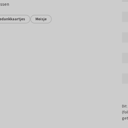
assen
edankkaartjes
Meisje
Dit
(fo
get