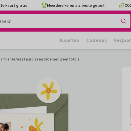
1e kaart gratis
Meerdere keren als beste getest
CO2
Kaarten
Cadeaus
Verjaa
rt lentefeest narcissen bloemen geel foto's