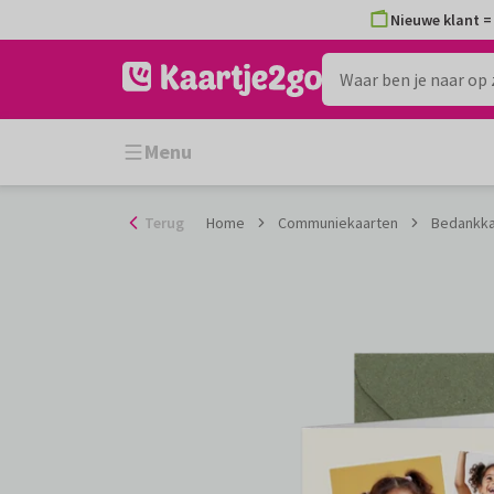
Ga
Nieuwe klant = 
naar
de
inhoud
Menu
Terug
Home
Communiekaarten
Bedankkaa