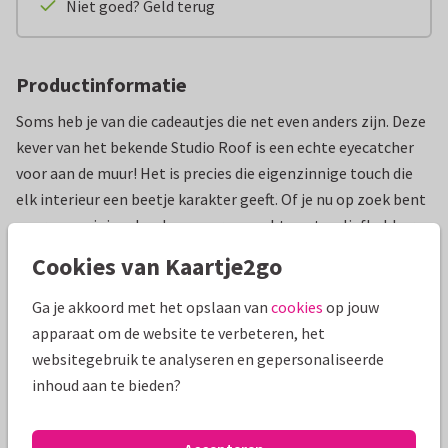
Niet goed? Geld terug
Productinformatie
Soms heb je van die cadeautjes die net even anders zijn. Deze
kever van het bekende Studio Roof is een echte eyecatcher
voor aan de muur! Het is precies die eigenzinnige touch die
elk interieur een beetje karakter geeft. Of je nu op zoek bent
naar een origineel cadeau voor een echte natuurliefhebber
of een verrassing voor die vriend die wel houdt van een
Cookies van Kaartje2go
botanische stijl: met deze stoere kever zit je altijd goed. Het
is 3D wanddecoratie waar je telkens weer met plezier naar
Ga je akkoord met het opslaan van
cookies
op jouw
kijkt.
apparaat om de website te verbeteren, het
websitegebruik te analyseren en gepersonaliseerde
Ook handig om te weten:
inhoud aan te bieden?
3D-object om zelf in elkaar te zetten
Materiaal: gerecycled karton
Bedrukking: plantaardige inkt