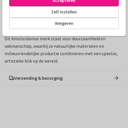
Accepteren
Afmetingen: 8 x 5,5 x 18 cm
Zelf instellen
Met montage-instructies op de binnenkant van de
verpakking
Weigeren
Over Studio ROOF
Dit Amsterdamse merk staat voor duurzaamheid en
vakmanschap, waarbij ze natuurlijke materialen en
milieuvriendelijke productie combineren met een speelse,
artistieke blik op de wereld.
Verzending & bezorging