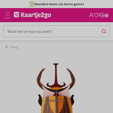
Ga
Meerdere keren als beste getest
naar
de
MENU
inhoud
Terug