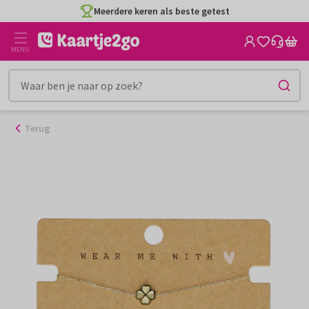
Ga
Meerdere keren als beste getest
naar
de
MENU
inhoud
Terug