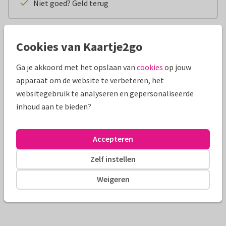
Niet goed? Geld terug
Productinformatie
Cookies van Kaartje2go
Stijlvol, minimalistisch en gewoon hartstikke mooi - dit
Ga je akkoord met het opslaan van
cookies
op jouw
stainless steel armbandje van Lief Label. Het klavertje vier
apparaat om de website te verbeteren, het
staat natuurlijk voor geluk en voorspoed, dus dit maakt de
websitegebruik te analyseren en gepersonaliseerde
armband een perfect beterschapscadeautje of presentje bij
inhoud aan te bieden?
het behalen van een belangrijke mijlpaal.
Ook handig om te weten:
Accepteren
Materiaal: stainless steel met een gouden plating
Maat: 16 cm lang (3 cm te verlengen)
Zelf instellen
Weigeren
Verzending & bezorging