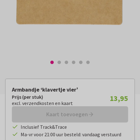
Armbandje ‘klavertje vier’
13,95
Prijs (per stuk)
Prijs (per stuk):
€ 13,95
excl. verzendkosten en kaart
excl. verzendkosten en kaart
Kaart toevoegen
Inclusief Track&Trace
Ma-vr voor 21:00 uur besteld: vandaag verstuurd