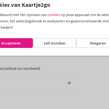
kies van Kaartje2go
t jij hoeft te doen is je mooiste foto
akkoord met het opslaan van
cookies
op jouw apparaat om de webs
p in hoge kwaliteit op 24 stukjes berkenhout.
eren, het websitegebruik te analyseren en gepersonaliseerde inh
er persoonlijk cadeau, maar ook een mooie
 bieden?
Accepteren
Zelf instellen
Weigeren
otoafdruk ter voorbeeld.