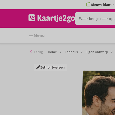
Ga
Nieuwe klant = 
naar
de
inhoud
Menu
Terug
Home
Cadeaus
Eigen ontwerp
Zelf ontwerpen