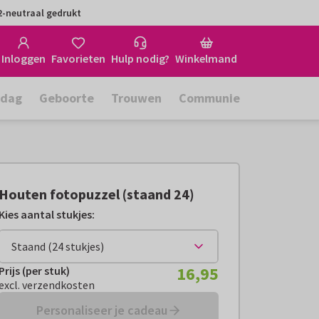
-neutraal gedrukt
Inloggen
Favorieten
Hulp nodig?
Winkelmand
rdag
Geboorte
Trouwen
Communie
Houten fotopuzzel (staand 24)
Kies aantal stukjes:
16,95
Prijs (per stuk)
Prijs (per stuk):
€ 16,95
excl. verzendkosten
excl. verzendkosten
Personaliseer je cadeau