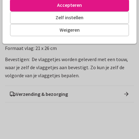
Accepteren
Aantal vlaggetjes: 12
Aantal ontwerpen: 4, die 3x worden gedrukt
Zelf instellen
Bedrukking: dubbelzijdig
Weigeren
Materiaal: 300 grams glanspapier
Lengte: 2,5 meter vlaggetjes / 4 meter touw
Formaat vlag: 21 x 26 cm
Bevestigen: De vlaggetjes worden geleverd met een touw,
waar je zelf de vlaggetjes aan bevestigt. Zo kun je zelf de
volgorde van je vlaggetjes bepalen.
Verzending & bezorging