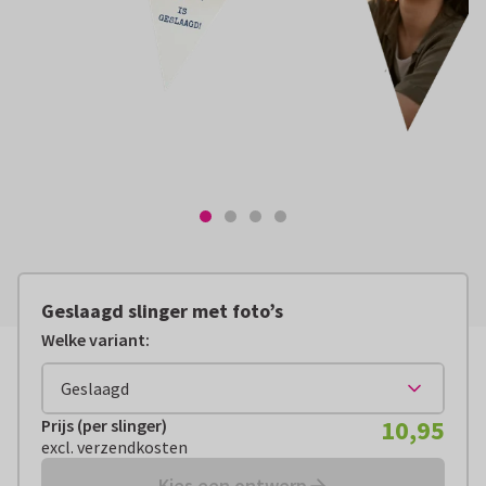
Geslaagd slinger met foto’s
Welke variant:
10,95
Prijs (per slinger)
Prijs (per slinger):
€ 10,95
excl. verzendkosten
excl. verzendkosten
Kies een ontwerp