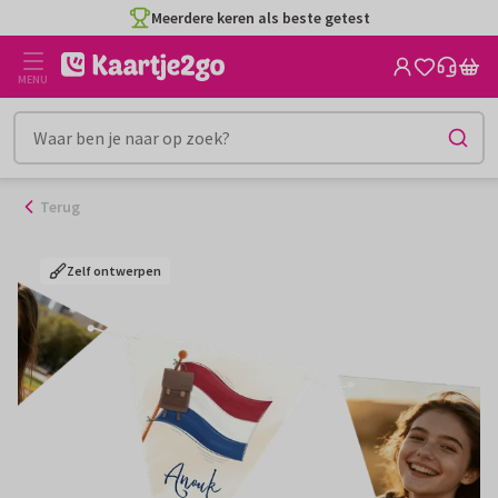
Ga
Meerdere keren als beste getest
naar
de
MENU
inhoud
Terug
Zelf ontwerpen