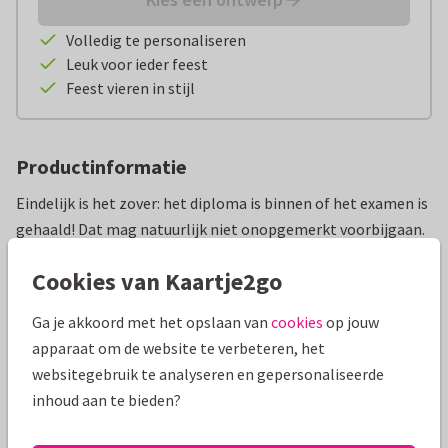
Volledig te personaliseren
Leuk voor ieder feest
Feest vieren in stijl
Productinformatie
Eindelijk is het zover: het diploma is binnen of het examen is
gehaald! Dat mag natuurlijk niet onopgemerkt voorbijgaan.
Met deze unieke slinger met eigen foto's vier je dit
Cookies van Kaartje2go
fantastische succes in stijl. Verzamel de leukste
herinneringen van de afgelopen studietijd of kies voor een
Ga je akkoord met het opslaan van
cookies
op jouw
grappige reeks beelden die laten zien hoe hard er gewerkt is.
apparaat om de website te verbeteren, het
Het is het perfecte persoonlijke cadeau om die geslaagde
websitegebruik te analyseren en gepersonaliseerde
kanjer direct in het zonnetje te zetten en de kamer om te
inhoud aan te bieden?
toveren tot een echte feestlocatie.`
Ook handig om te weten: