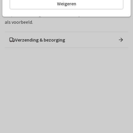
Weigeren
Verpakking: kartonnen puzzeldoos
De puzzel wordt geleverd met een bijbehorende fotoafdruk
als voorbeeld.
Verzending & bezorging