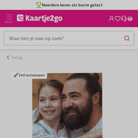
Ga
Meerdere keren als beste getest
naar
de
MENU
inhoud
Terug
Zelf ontwerpen