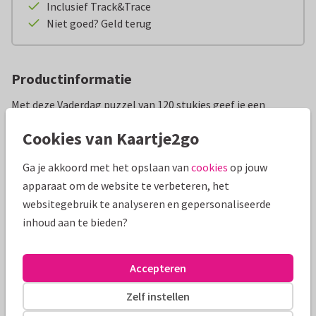
Inclusief Track&Trace
Niet goed? Geld terug
Productinformatie
Met deze Vaderdag puzzel van 120 stukjes geef je een
persoonlijk cadeau waar papa echt even voor kan gaan
Cookies van Kaartje2go
zitten. Omdat de puzzel te personaliseren is met je eigen
foto en tekst is elk stukje een feestje om te leggen. Extra
Ga je akkoord met het opslaan van
cookies
op jouw
leuk dus om samen met de kids te maken, waarbij de
apparaat om de website te verbeteren, het
allerkleinsten gezellig mee puzzelen. Dat wordt samen
websitegebruik te analyseren en gepersonaliseerde
zoeken naar die ene neus of dat vrolijke lachje, terwijl de
inhoud aan te bieden?
foto langzaam verschijnt! Met een lief kaartje erbij is deze
puzzel de leukste verrassing voor alle vaders.
Accepteren
Ook handig om te weten:
Aantal stukjes: 120
Zelf instellen
Afmetingen puzzel: 19,5 x 28 cm