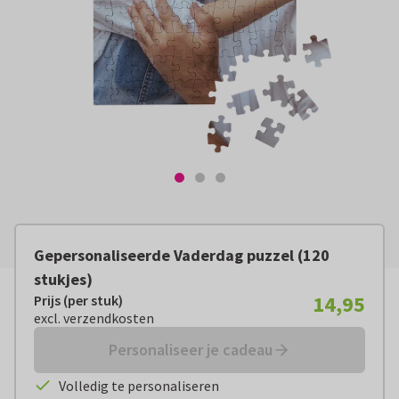
Gepersonaliseerde Vaderdag puzzel (120
stukjes)
14,95
Prijs (per stuk)
Prijs (per stuk):
€ 14,95
excl. verzendkosten
excl. verzendkosten
Personaliseer je cadeau
Volledig te personaliseren