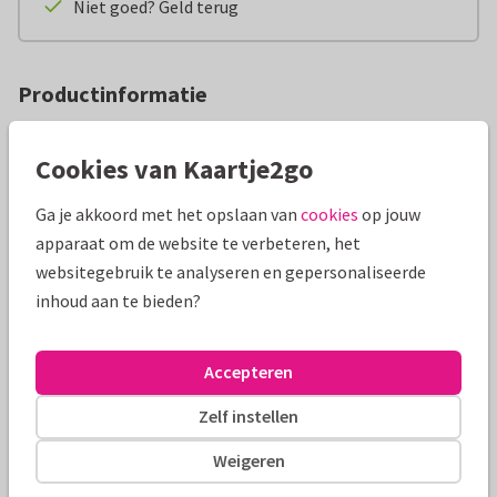
Niet goed? Geld terug
Productinformatie
Tweeee violen, en een trommel, en een… pot vol snoep!
Cookies van Kaartje2go
Deze regenboog snoepmix in een vrolijke pot is het perfecte
verjaardagscadeau. Heerlijk om zelf op te snoepen, of om te
Ga je akkoord met het opslaan van
cookies
op jouw
delen met de verjaardagsvisite.
apparaat om de website te verbeteren, het
websitegebruik te analyseren en gepersonaliseerde
Ook handig om te weten:
inhoud aan te bieden?
Snoep: regenboog snoepmix
Afmeting: 8,5 x 12,5 cm
Gewicht: ca 310 gram
Accepteren
Dit snoep is halal.
Zelf instellen
Allergenen:
Weigeren
Gluten. Kan noten, pinda en lactose bevatten.