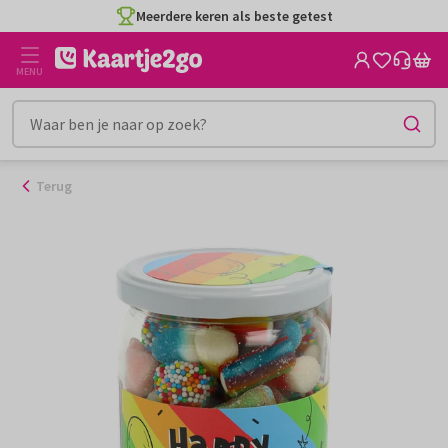
Ga
Meerdere keren als beste getest
naar
de
MENU
inhoud
Terug