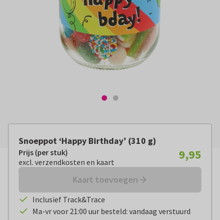
Snoeppot ‘Happy Birthday’ (310 g)
9,95
Prijs (per stuk)
Prijs (per stuk):
€ 9,95
excl. verzendkosten en kaart
excl. verzendkosten en kaart
Kaart toevoegen
Inclusief Track&Trace
Ma-vr voor 21:00 uur besteld: vandaag verstuurd