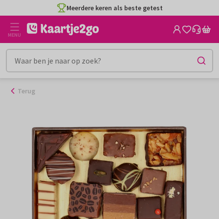
Ga
Meerdere keren als beste getest
naar
de
MENU
inhoud
Terug