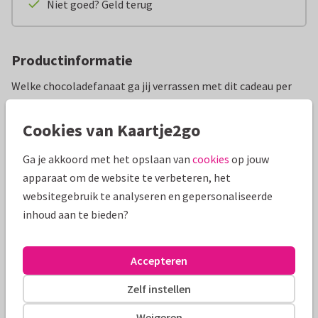
Niet goed? Geld terug
Productinformatie
Welke chocoladefanaat ga jij verrassen met dit cadeau per
post? De luxe cadeaudoos bevat de overheerlijke bonbons
van Geruba. Perfect als een verjaardagscadeau of als zoet
Cookies van Kaartje2go
gebaar naar je allerliefste vriendin. Laat je verbazen door de
Ga je akkoord met het opslaan van
cookies
op jouw
verschillende smaken van yoghurt-aardbei tot klassiek
apparaat om de website te verbeteren, het
praline. Alle chocolade in dit brievenbuscadeau is
websitegebruik te analyseren en gepersonaliseerde
ambachtelijk bereid.
inhoud aan te bieden?
Ook handig om te weten:
Inhoud: +/- 275 gram bonbons, inhoud kan variëren
UTZ-gecertificeerde chocolade
Accepteren
​​Allergenen: lactose, soja, en noten
Zelf instellen
Let op: de orange-cointreau bonbon bevat alcohol (te
herkennen aan ‘Cointreau’ op de bovenzijde van de bonbon)
Weigeren