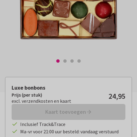
Luxe bonbons
24,95
Prijs (per stuk)
Prijs (per stuk):
€ 24,95
excl. verzendkosten en kaart
excl. verzendkosten en kaart
Kaart toevoegen
Inclusief Track&Trace
Ma-vr voor 21:00 uur besteld: vandaag verstuurd