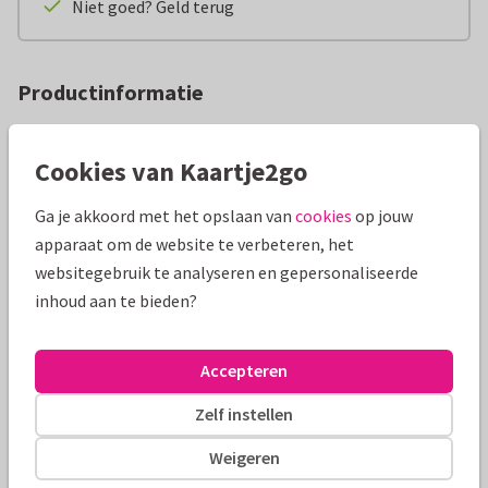
Niet goed? Geld terug
Productinformatie
Ken jij een kleintje dat ontzettend graag met dit zachte
beertje wil knuffelen? Dan is dit het perfecte cadeautje bij
Cookies van Kaartje2go
jouw kaart. Met dit interactieve vingerpopboekje kan de
Ga je akkoord met het opslaan van
cookies
op jouw
kleine boekenwurm heerlijk knuffelen! Ideaal om voor te
apparaat om de website te verbeteren, het
lezen voor het slapen gaan. Welk kindje ga jij verrassen op
websitegebruik te analyseren en gepersonaliseerde
een feestelijk moment of gewoon zomaar?
inhoud aan te bieden?
Ook handig om te weten:
Leeftijd: voor kindjes vanaf 12 maanden
Accepteren
Afmetingen: 15 x 22 cm
Zelf instellen
Omvang: 10 pagina's
Uitvoering: kartonboek
Weigeren
Extra’s: met zachte knuffelarmen