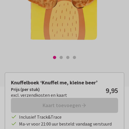
Knuffelboek ‘Knuffel me, kleine beer’
9,95
Prijs (per stuk)
Prijs (per stuk):
€ 9,95
excl. verzendkosten en kaart
excl. verzendkosten en kaart
Kaart toevoegen
Inclusief Track&Trace
Ma-vr voor 21:00 uur besteld: vandaag verstuurd