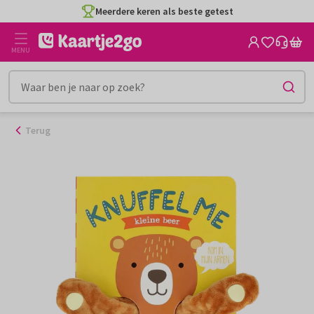
Ga
Meerdere keren als beste getest
naar
de
MENU
inhoud
Terug