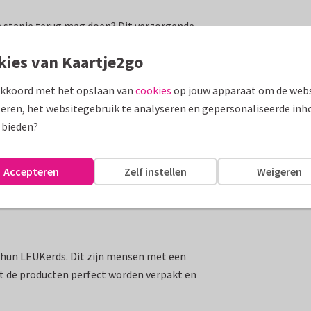
en stapje terug mag doen? Dit verzorgende
de schoenen uit te trekken en écht te
kies van Kaartje2go
de riem wilt steken, je moeder wilt verrassen
n voor de fijne samenwerking: dit 'me-time'
akkoord met het opslaan van
cookies
op jouw apparaat om de webs
warm en zacht gebaar dat vermoeide voeten
eren, het websitegebruik te analyseren en gepersonaliseerde inh
 bieden?
Accepteren
Zelf instellen
Weigeren
0 minuten laten inwerken
un LEUKerds. Dit zijn mensen met een
at de producten perfect worden verpakt en