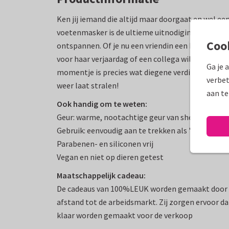
Ken jij iemand die altijd maar doorgaat en wel e
voetenmasker is de ultieme uitnodiging om even 
Coo
ontspannen. Of je nu een vriendin een hart onder 
voor haar verjaardag of een collega wilt bedanke
Ga je 
momentje is precies wat diegene verdient. Een 
verbet
weer laat stralen!
aan te
Ook handig om te weten:
Geur: warme, nootachtige geur van shea butter
Gebruik: eenvoudig aan te trekken als 'sokjes', 2
Parabenen- en siliconen vrij
Vegan en niet op dieren getest
Maatschappelijk cadeau:
De cadeaus van 100%LEUK worden gemaakt door h
afstand tot de arbeidsmarkt. Zij zorgen ervoor d
klaar worden gemaakt voor de verkoop