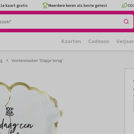
1e kaart gratis
Meerdere keren als beste getest
CO2
Kaarten
Cadeaus
Verjaa
ng
Voetenmasker ‘Stapje terug’