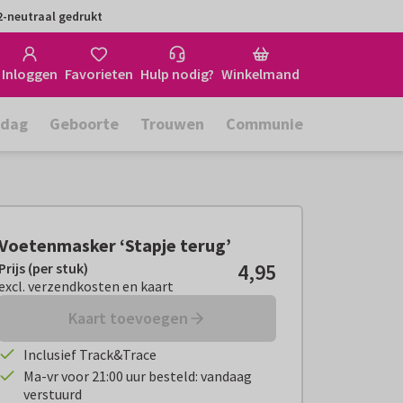
-neutraal gedrukt
Inloggen
Favorieten
Hulp nodig?
Winkelmand
rdag
Geboorte
Trouwen
Communie
Voetenmasker ‘Stapje terug’
4,95
Prijs (per stuk)
Prijs (per stuk):
€ 4,95
excl. verzendkosten en kaart
excl. verzendkosten en kaart
Kaart toevoegen
Inclusief Track&Trace
Ma-vr voor 21:00 uur besteld: vandaag
verstuurd