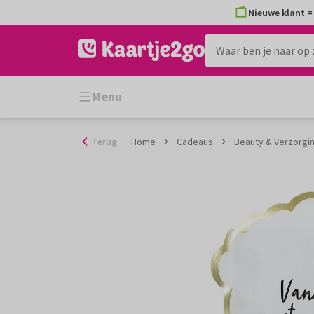
Ga
Nieuwe klant = 
naar
de
inhoud
Menu
Terug
Home
Cadeaus
Beauty & Verzorgi