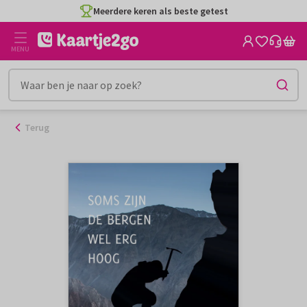
Ga
Meerdere keren als beste getest
naar
de
MENU
inhoud
Terug