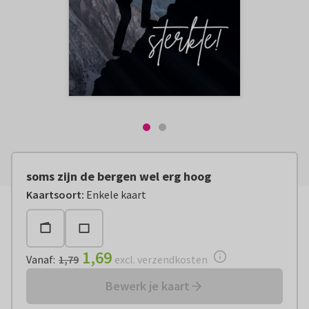
soms zijn de bergen wel erg hoog
Vanaf:
€ 1,69
excl. verzendkosten
Kaartsoort
:
Enkele kaart
1,69
Vanaf
:
1,79
excl. verzendkosten
Bewerk je kaart