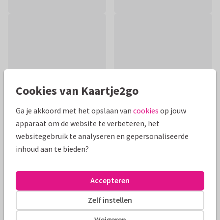
Cookies van Kaartje2go
Ga je akkoord met het opslaan van
cookies
op jouw
apparaat om de website te verbeteren, het
websitegebruik te analyseren en gepersonaliseerde
Productinformatie
inhoud aan te bieden?
Soms zijn de bergen wel erg hoog. Wens iemand die het
moeilijk heeft bijvoorbeeld door kanker veel sterkte! Voeg
Accepteren
eventueel zelf nog tekst toe
Zelf instellen
Alle kaarten zijn helemaal naar wens aan te passen
Weigeren