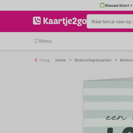
Ga
Nieuwe klant = 
naar
de
inhoud
Menu
Terug
Home
Beterschapskaarten
Beters