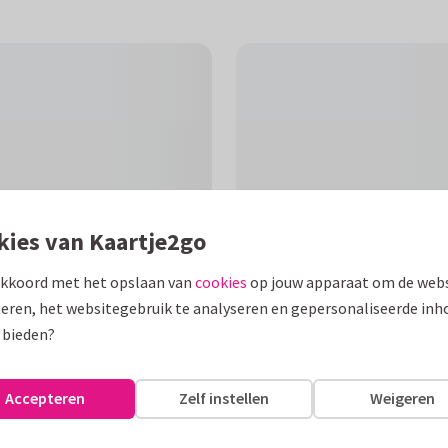
kies van Kaartje2go
akkoord met het opslaan van
cookies
op jouw apparaat om de webs
eren, het websitegebruik te analyseren en gepersonaliseerde inh
 bieden?
F
p te wensen na een
Accepteren
Zelf instellen
Weigeren
t.