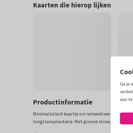
Kaarten die hierop lijken
Coo
Ga je 
verbet
aan te
Productinformatie
Minimalistisch kaartje om iemand veel beterscha
longtransplantatie. Met groene streepjes en teks