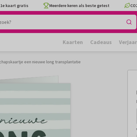
1e kaart gratis
Meerdere keren als beste getest
CO2
Kaarten
Cadeaus
Verjaa
chapskaartje een nieuwe long transplantatie