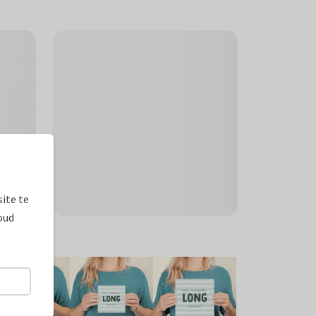
ite te
oud
ormaten