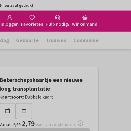
-neutraal gedrukt
Inloggen
Favorieten
Hulp nodig?
Winkelmand
rdag
Geboorte
Trouwen
Communie
Beterschapskaartje een nieuwe
long transplantatie
Vanaf:
€ 2,79
excl. verzendkosten
Kaartsoort
:
Dubbele kaart
2,79
Vanaf
:
excl. verzendkosten
2,89