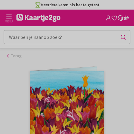
Ga
Meerdere keren als beste getest
naar
de
MENU
inhoud
Terug