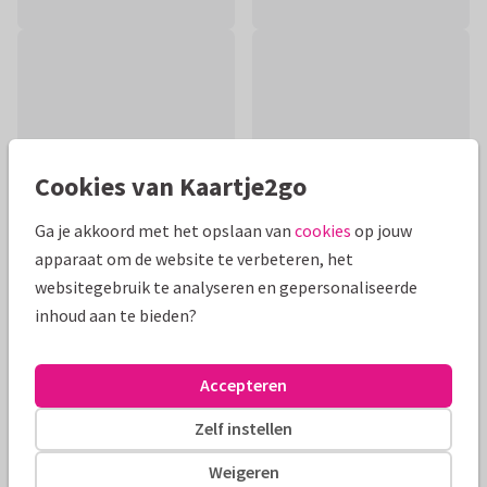
Cookies van Kaartje2go
Ga je akkoord met het opslaan van
cookies
op jouw
apparaat om de website te verbeteren, het
websitegebruik te analyseren en gepersonaliseerde
inhoud aan te bieden?
Productinformatie
Beterschapskaart met tulpen. Op de voorkant staat geen
Accepteren
tekst. De tekst aan de binnenzijde is aanpasbaar.
Zelf instellen
Alle kaarten zijn helemaal naar wens aan te passen
Weigeren