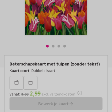
Beterschapskaart met tulpen (zonder tekst)
Vanaf:
€ 2,99
excl. verzendkosten
Kaartsoort
:
Dubbele kaart
2,99
Vanaf
:
3,09
excl. verzendkosten
Bewerk je kaart