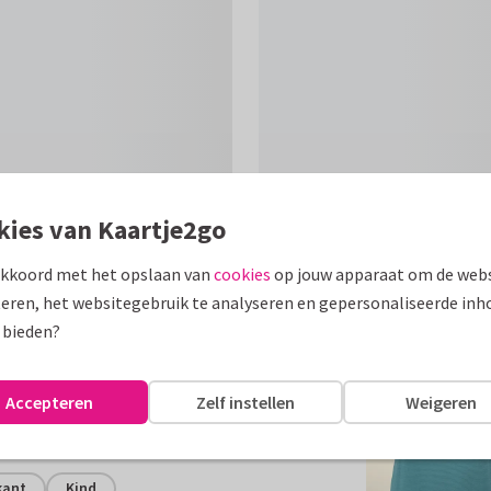
kies van Kaartje2go
akkoord met het opslaan van
cookies
op jouw apparaat om de webs
Formaten
eren, het websitegebruik te analyseren en gepersonaliseerde inh
 bieden?
. Succes verzekerd! Bekijk meer
Accepteren
Zelf instellen
Weigeren
assen
kant
Kind