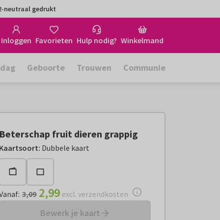
-neutraal gedrukt
Inloggen
Favorieten
Hulp nodig?
Winkelmand
rdag
Geboorte
Trouwen
Communie
Beterschap fruit dieren grappig
Vanaf:
€ 2,99
excl. verzendkosten
Kaartsoort
:
Dubbele kaart
2,99
Vanaf
:
3,09
excl. verzendkosten
Bewerk je kaart