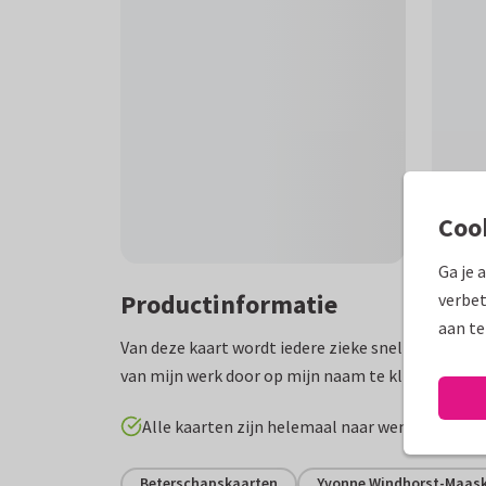
Coo
Ga je 
Productinformatie
verbet
aan te
Van deze kaart wordt iedere zieke snel weer beter
van mijn werk door op mijn naam te klikken...
Alle kaarten zijn helemaal naar wens aan te p
Beterschapskaarten
Yvonne Windhorst-Maas