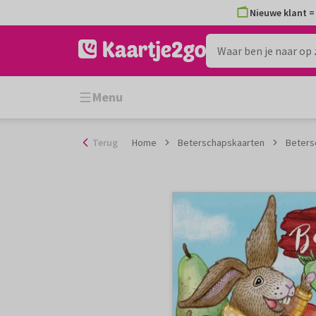
Ga
Nieuwe klant = 
naar
de
inhoud
Menu
Terug
Home
Beterschapskaarten
Betersc