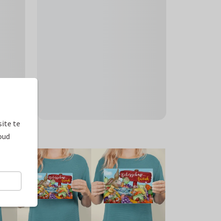
ite te
oud