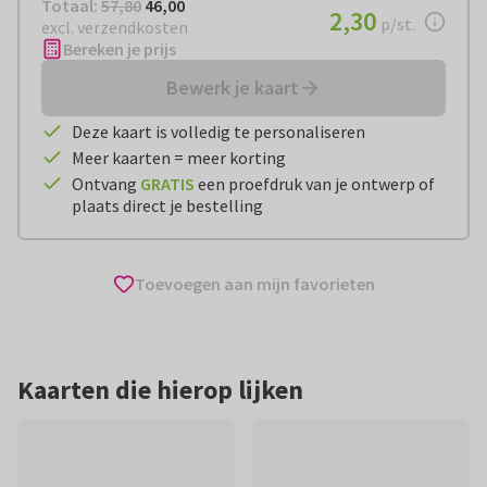
Totaal:
€ 46,00
Totaal:
57,80
46,00
€ 2,30
2,30
per stuk
p/st.
excl. verzendkosten
Bereken je prijs
Bewerk je kaart
Deze kaart is volledig te personaliseren
Meer kaarten = meer korting
Ontvang
GRATIS
een proefdruk van je ontwerp of
plaats direct je bestelling
Toevoegen aan mijn favorieten
Kaarten die hierop lijken