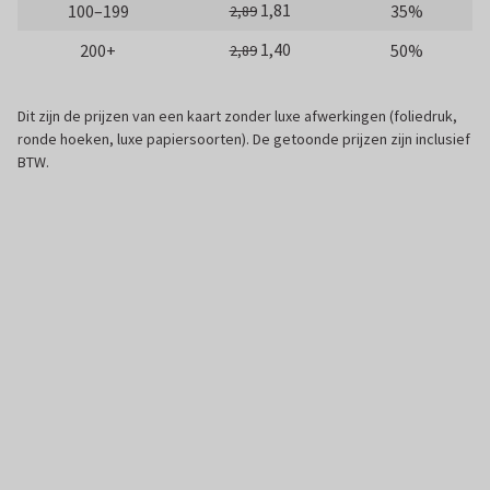
1,81
100–199
35%
2,89
1,40
200+
50%
2,89
Dit zijn de prijzen van een kaart zonder luxe afwerkingen (foliedruk,
ronde hoeken, luxe papiersoorten). De getoonde prijzen zijn inclusief
BTW.