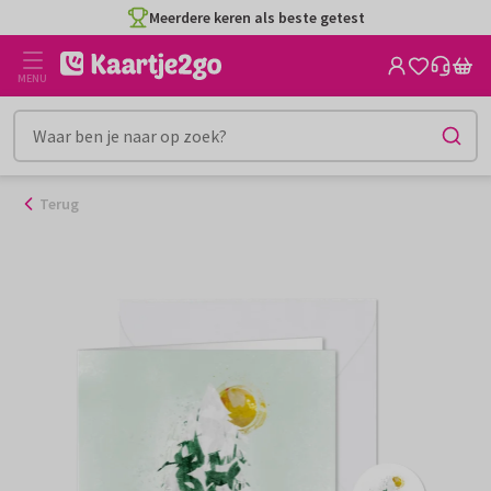
Ga
Meerdere keren als beste getest
naar
de
MENU
inhoud
Terug