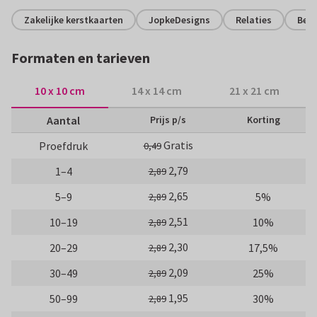
Zakelijke kerstkaarten
JopkeDesigns
Relaties
Bed
Formaten en tarieven
10 x 10 cm
14 x 14 cm
21 x 21 cm
Aantal
Prijs p/s
Korting
Gratis
Proefdruk
0,49
2,79
1–4
2,89
2,65
5–9
5%
2,89
2,51
10–19
10%
2,89
2,30
20–29
17,5%
2,89
2,09
30–49
25%
2,89
1,95
50–99
30%
2,89