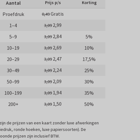
Aantal
Prijs p/s
Korting
Gratis
Proefdruk
0,49
2,99
1–4
3,09
2,84
5–9
5%
3,09
2,69
10–19
10%
3,09
2,47
20–29
17,5%
3,09
2,24
30–49
25%
3,09
2,09
50–99
30%
3,09
1,94
100–199
35%
3,09
1,50
200+
50%
3,09
 zijn de prijzen van een kaart zonder luxe afwerkingen
liedruk, ronde hoeken, luxe papiersoorten). De
oonde prijzen zijn inclusief BTW.