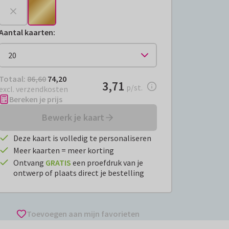
Aantal kaarten
:
Totaal:
€ 74,20
Totaal:
86,60
74,20
€ 3,71
3,71
per stuk
p/st.
excl. verzendkosten
Bereken je prijs
Bewerk je kaart
Deze kaart is volledig te personaliseren
Meer kaarten = meer korting
Ontvang
GRATIS
een proefdruk van je
ontwerp of plaats direct je bestelling
Toevoegen aan mijn favorieten