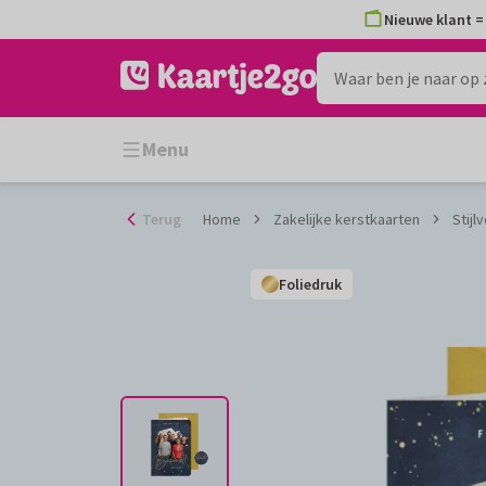
Ga
Nieuwe klant = 
naar
de
inhoud
Menu
Terug
Home
Zakelijke kerstkaarten
Stijl
Foliedruk
Foliedruk
Foliedruk
Foliedruk
Foliedruk