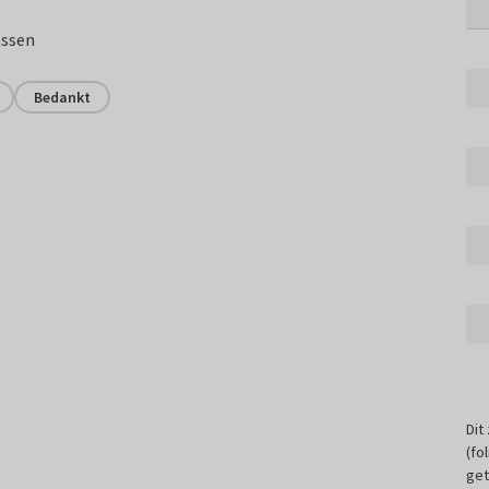
assen
Bedankt
Dit
(fo
get