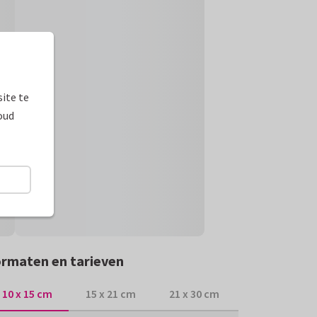
ite te
oud
rmaten en tarieven
10 x 15 cm
15 x 21 cm
21 x 30 cm