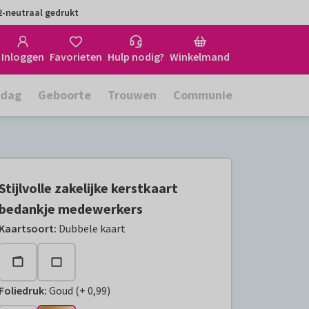
-neutraal gedrukt
Inloggen
Favorieten
Hulp nodig?
Winkelmand
rdag
Geboorte
Trouwen
Communie
Stijlvolle zakelijke kerstkaart
bedankje medewerkers
Kaartsoort
:
Dubbele kaart
Foliedruk
:
Goud
(
+
0,99
)
+
€ 0,99