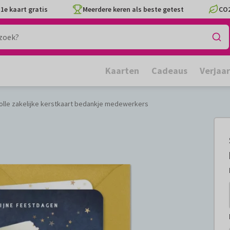
1e kaart gratis
Meerdere keren als beste getest
CO2
Kaarten
Cadeaus
Verjaa
volle zakelijke kerstkaart bedankje medewerkers