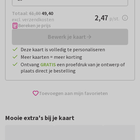
Totaal:
€ 49,40
Totaal:
61,80
49,40
€ 2,47
2,47
per stuk
p/st.
excl. verzendkosten
Bereken je prijs
Bewerk je kaart
Deze kaart is volledig te personaliseren
Meer kaarten = meer korting
Ontvang
GRATIS
een proefdruk van je ontwerp of
plaats direct je bestelling
Toevoegen aan mijn favorieten
Mooie extra's bij je kaart