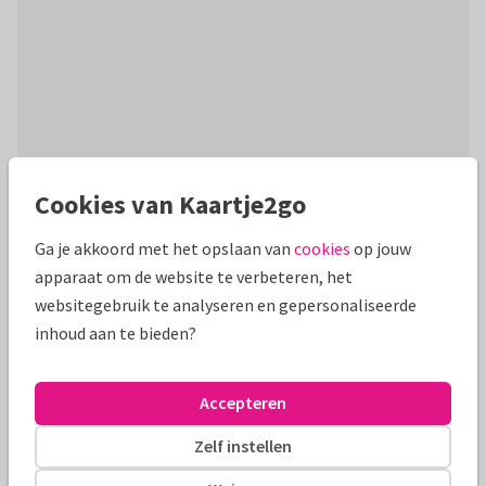
Cookies van Kaartje2go
Productinformatie
Ga je akkoord met het opslaan van
cookies
op jouw
Trendy kaart om een werknemer te bedanken voor alles en
apparaat om de website te verbeteren, het
veel succes te wensen met een nieuwe uitdaging!
websitegebruik te analyseren en gepersonaliseerde
Geïllustreerd vaandel met goudlook accenten.
inhoud aan te bieden?
Alle kaarten zijn helemaal naar wens aan te passen
Accepteren
Zakelijke kaarten
Renee geeft vorm
Zelf instellen
Formaten en tarieven