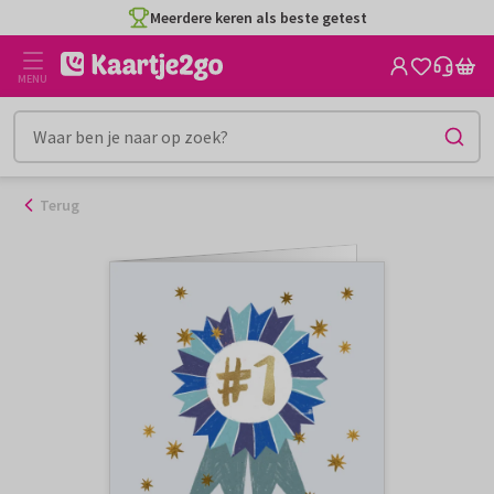
Ga
Meerdere keren als beste getest
naar
de
MENU
inhoud
Terug