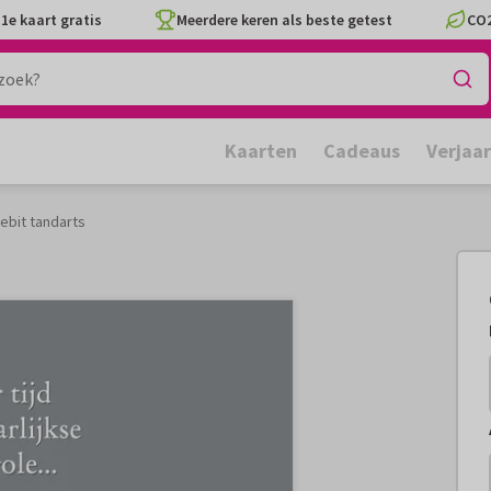
1e kaart gratis
Meerdere keren als beste getest
CO2
Kaarten
Cadeaus
Verjaa
ebit tandarts