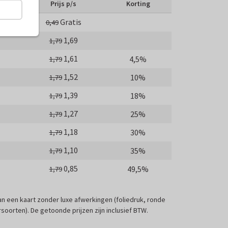
Prijs p/s
Korting
Gratis
0,49
1,69
1,79
1,61
4,5%
1,79
1,52
10%
1,79
1,39
18%
1,79
1,27
25%
1,79
1,18
30%
1,79
1,10
35%
1,79
0,85
49,5%
1,79
 van een kaart zonder luxe afwerkingen (foliedruk, ronde
soorten). De getoonde prijzen zijn inclusief BTW.