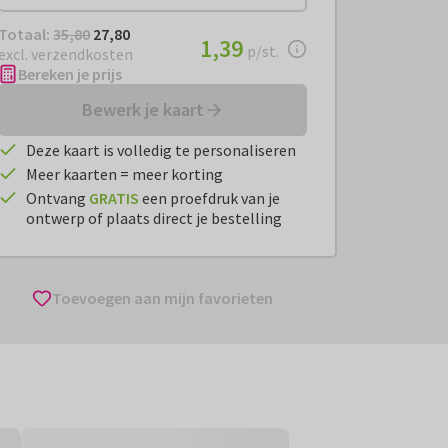
Totaal:
€ 27,80
Totaal:
35,80
27,80
€ 1,39
1,39
per stuk
p/st.
excl. verzendkosten
Bereken je prijs
Bewerk je kaart
Deze kaart is volledig te personaliseren
Meer kaarten = meer korting
Ontvang
GRATIS
een proefdruk van je
ontwerp of plaats direct je bestelling
Toevoegen aan mijn favorieten