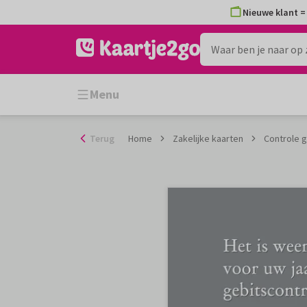
Ga
Nieuwe klant = 
naar
de
inhoud
Menu
Terug
Home
Zakelijke kaarten
Controle g