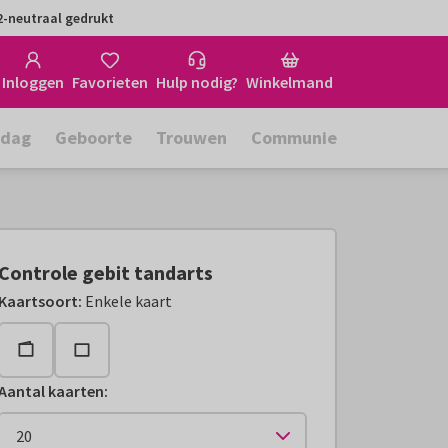
-neutraal gedrukt
Inloggen
Favorieten
Hulp nodig?
Winkelmand
rdag
Geboorte
Trouwen
Communie
Controle gebit tandarts
Kaartsoort
:
Enkele kaart
Aantal kaarten
: