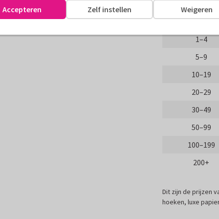
Aantal
Accepteren
Zelf instellen
Weigeren
assen
Proefdruk
1–4
5–9
10–19
20–29
30–49
50–99
100–199
200+
Dit zijn de prijzen
hoeken, luxe papier