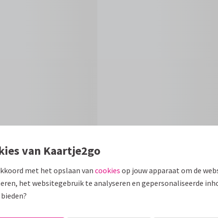
kies van Kaartje2go
akkoord met het opslaan van
cookies
op jouw apparaat om de webs
Formaten en
eren, het websitegebruik te analyseren en gepersonaliseerde inh
 bieden?
ole. Tekst kan gewijzigd
10 x 15 cm