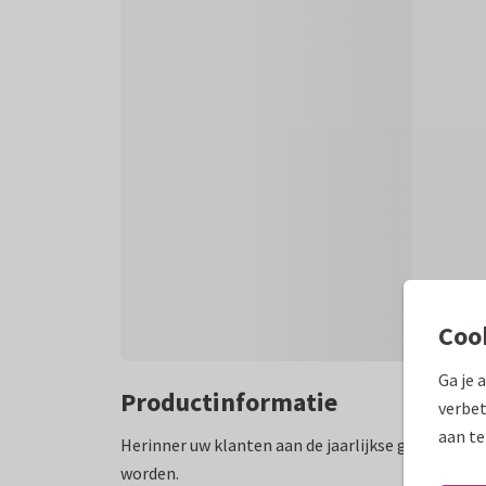
Coo
Ga je 
Productinformatie
verbet
aan te
Herinner uw klanten aan de jaarlijkse gebitscontr
worden.