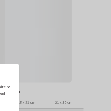
ite te
 tarieven
oud
15 x 21 cm
21 x 30 cm