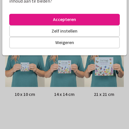
inhoud aan te bieden?
Envelop:
Witte vensterenvelop
Accepteren
Adres:
Achterop de kaart
Zelf instellen
Formaten
Weigeren
10 x 10 cm
14 x 14 cm
21 x 21 cm