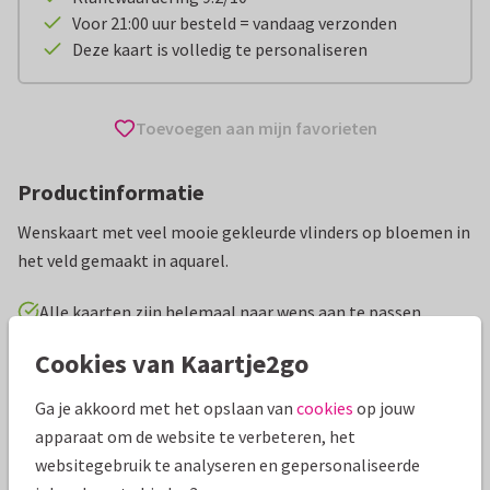
Voor 21:00 uur besteld = vandaag verzonden
Deze kaart is volledig te personaliseren
Toevoegen aan mijn favorieten
Productinformatie
Wenskaart met veel mooie gekleurde vlinders op bloemen in
het veld gemaakt in aquarel.
Alle kaarten zijn helemaal naar wens aan te passen
Cookies van Kaartje2go
Wenskaarten
Geertje Burgers
Dieren
Vlinder
Ga je akkoord met het opslaan van
cookies
op jouw
Specificaties bij deze kaart
apparaat om de website te verbeteren, het
websitegebruik te analyseren en gepersonaliseerde
Papiersoort:
Kies uit 6 luxe papiersoorten