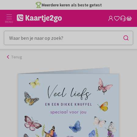
Ga
Meerdere keren als beste getest
naar
de
MENU
inhoud
Terug