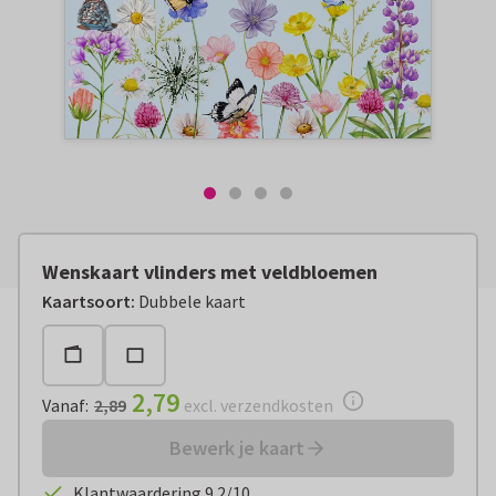
Wenskaart vlinders met veldbloemen
Vanaf:
€ 2,79
excl. verzendkosten
Kaartsoort
:
Dubbele kaart
2,79
Vanaf
:
2,89
excl. verzendkosten
Bewerk je kaart
Klantwaardering 9.2/10