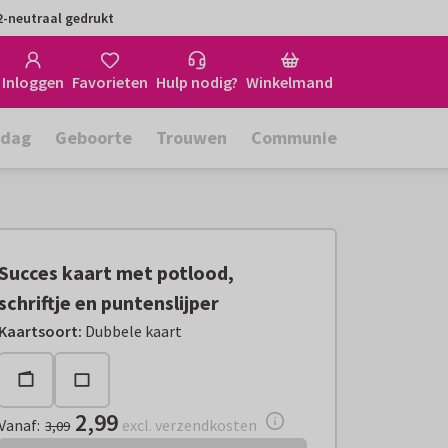
-neutraal gedrukt
Inloggen
Favorieten
Hulp nodig?
Winkelmand
rdag
Geboorte
Trouwen
Communie
Succes kaart met potlood,
schriftje en puntenslijper
Vanaf:
€ 2,99
excl. verzendkosten
Kaartsoort
:
Dubbele kaart
2,99
Vanaf
:
excl. verzendkosten
3,09