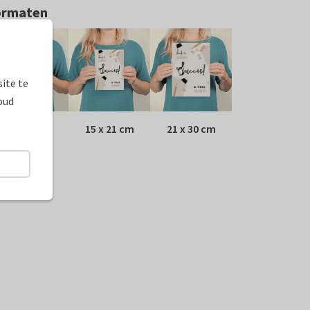
ormaten
ite te
oud
10 x 15 cm
15 x 21 cm
21 x 30 cm