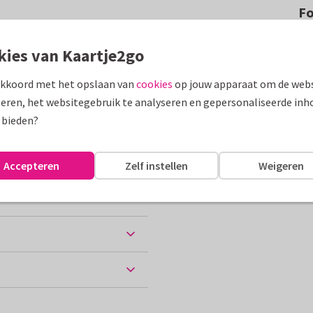
F
ke succes kaartje met roze
kies van Kaartje2go
cces en plezier!
akkoord met het opslaan van
cookies
op jouw apparaat om de webs
assen
eren, het websitegebruik te analyseren en gepersonaliseerde inh
 bieden?
Accepteren
Zelf instellen
Weigeren
ten