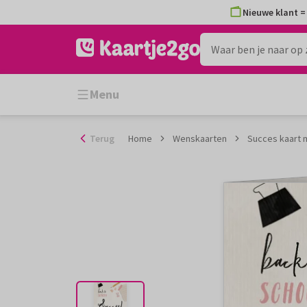
Ga
Nieuwe klant = 
naar
de
inhoud
Menu
Terug
Home
Wenskaarten
Succes kaart m