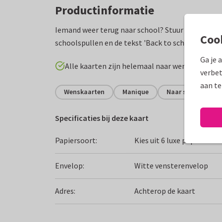
Productinformatie
Iemand weer terug naar school? Stuur dan dit leu
Coo
schoolspullen en de tekst 'Back to school! Veel su
Ga je 
Alle kaarten zijn helemaal naar wens aan te p
verbet
aan te
Wenskaarten
Manique
Naar school
Specificaties bij deze kaart
Papiersoort:
Kies uit 6 luxe papiersoor
Envelop:
Witte vensterenvelop
Adres:
Achterop de kaart