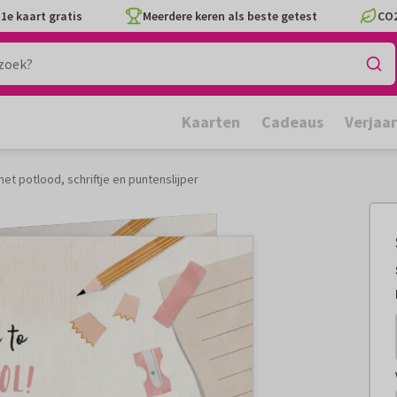
1e kaart gratis
Meerdere keren als beste getest
CO2
Kaarten
Cadeaus
Verjaa
et potlood, schriftje en puntenslijper