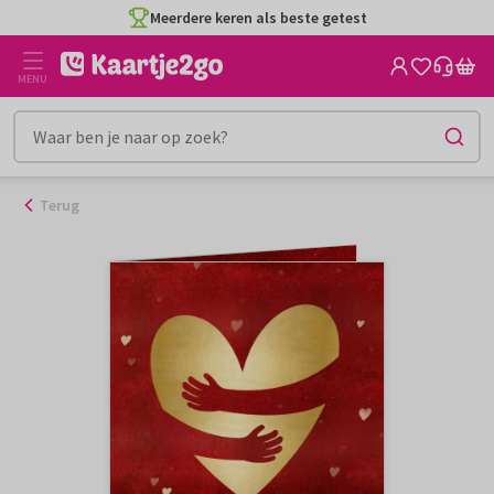
Ga
Meerdere keren als beste getest
naar
de
MENU
inhoud
Terug