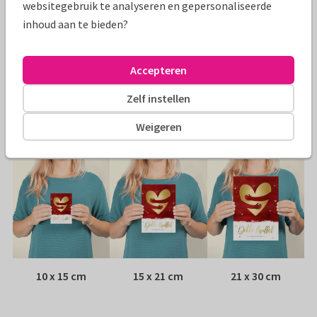
websitegebruik te analyseren en gepersonaliseerde
Specificaties bij deze kaart
inhoud aan te bieden?
Papiersoort:
Kies uit 6 luxe papiersoorten
Accepteren
Envelop:
Witte vensterenvelop
Zelf instellen
Adres:
Achterop de kaart
Weigeren
Formaten
10 x 15 cm
15 x 21 cm
21 x 30 cm