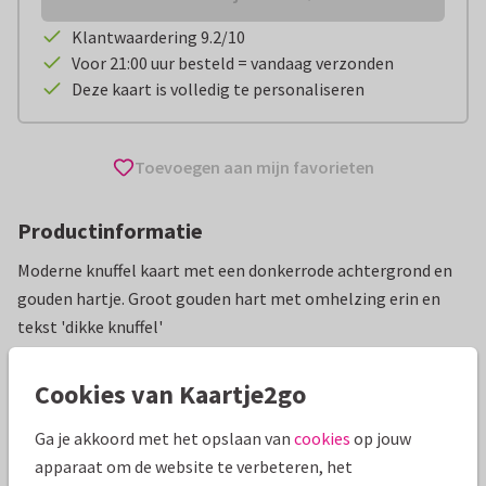
Klantwaardering 9.2/10
Voor 21:00 uur besteld = vandaag verzonden
Deze kaart is volledig te personaliseren
Toevoegen aan mijn favorieten
Productinformatie
Moderne knuffel kaart met een donkerrode achtergrond en
gouden hartje. Groot gouden hart met omhelzing erin en
tekst 'dikke knuffel'
Alle kaarten zijn helemaal naar wens aan te passen
Cookies van Kaartje2go
Wenskaarten
ilse
Opbeurend
Spreuken
Ga je akkoord met het opslaan van
cookies
op jouw
apparaat om de website te verbeteren, het