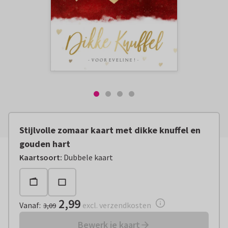
Stijlvolle zomaar kaart met dikke knuffel en
gouden hart
Vanaf:
€ 2,99
excl. verzendkosten
Kaartsoort
:
Dubbele kaart
2,99
Vanaf
:
excl. verzendkosten
3,09
Bewerk je kaart